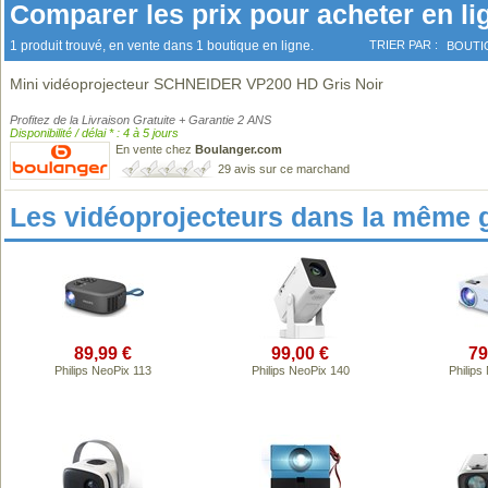
Comparer les prix pour acheter en li
1 produit trouvé, en vente dans 1 boutique en ligne.
TRIER PAR :
BOUTI
Mini vidéoprojecteur SCHNEIDER VP200 HD Gris Noir
Profitez de la Livraison Gratuite + Garantie 2 ANS
Disponibilité / délai * : 4 à 5 jours
En vente chez
Boulanger.com
29 avis sur ce marchand
Les vidéoprojecteurs dans la même 
89,99 €
99,00 €
79
Philips NeoPix 113
Philips NeoPix 140
Philips