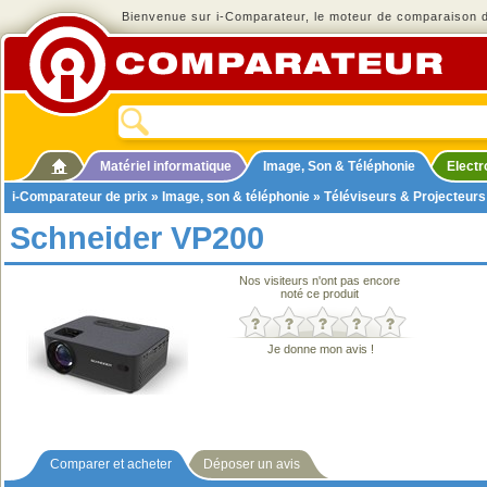
Bienvenue sur i-Comparateur, le moteur de comparaison de
Matériel informatique
Image, Son & Téléphonie
Elect
i-Comparateur de prix
»
Image, son & téléphonie
»
Téléviseurs & Projecteurs
Schneider VP200
Nos visiteurs n'ont pas encore
noté ce produit
Je donne mon avis !
Comparer et acheter
Déposer un avis