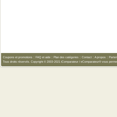
Coupons et promotions
::
FAQ et aide
::
Plan des catégories
::
Contact
::
A propos
::
Parten
Tous droits réservés. Copyright © 2003-2021 iComparateur / eComparateur® vous perme