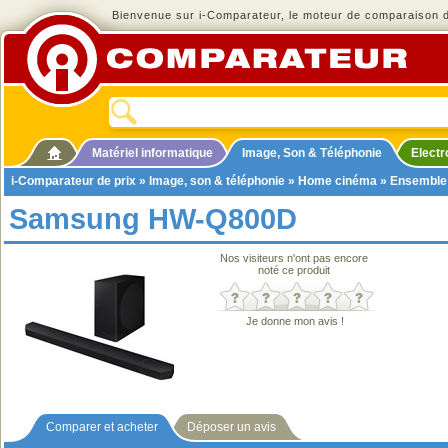
Bienvenue sur i-Comparateur, le moteur de comparaison de
Matériel informatique
Image, Son & Téléphonie
Elect
i-Comparateur de prix
»
Image, son & téléphonie
»
Home cinéma
»
Ensemble
Samsung HW-Q800D
Nos visiteurs n'ont pas encore
noté ce produit
Je donne mon avis !
Comparer et acheter
Déposer un avis