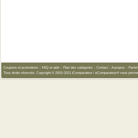
Coupons et promotions
::
FAQ et aide
::
Plan des catégories
::
Contact
::
A propos
::
Parten
Tous droits réservés. Copyright © 2003-2021 iComparateur / eComparateur® vous perme