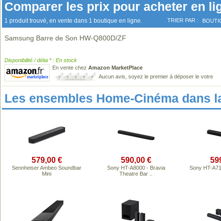
Comparer les prix pour acheter en li
1 produit trouvé, en vente dans 1 boutique en ligne.
TRIER PAR :
BOUTI
Samsung Barre de Son HW-Q800D/ZF
Disponibilité / délai * : En stock
En vente chez
Amazon MarketPlace
Aucun avis, soyez le premier à déposer le votre
Les ensembles Home-Cinéma dans l
579,00 €
590,00 €
59
Sennheiser Ambeo Soundbar
Sony HT-A8000 - Bravia
Sony HT-A71
Mini
Theatre Bar ..