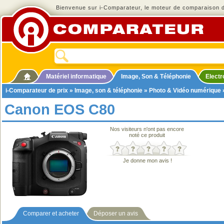
Bienvenue sur i-Comparateur, le moteur de comparaison de
Matériel informatique
Image, Son & Téléphonie
Elect
i-Comparateur de prix
»
Image, son & téléphonie
»
Photo & Vidéo numérique
Canon EOS C80
Nos visiteurs n'ont pas encore
noté ce produit
Je donne mon avis !
Comparer et acheter
Déposer un avis