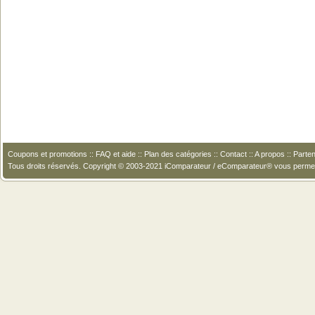
Coupons et promotions
::
FAQ et aide
::
Plan des catégories
::
Contact
::
A propos
::
Parten
Tous droits réservés. Copyright © 2003-2021 iComparateur / eComparateur® vous perme