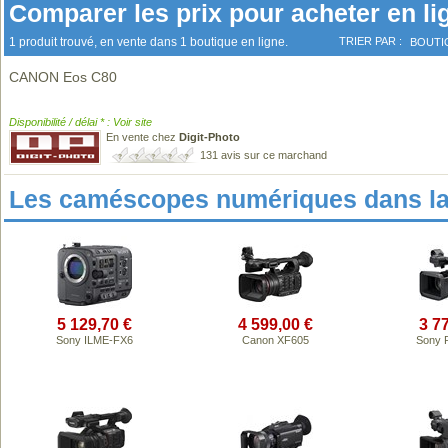
Comparer les prix pour acheter en li
1 produit trouvé, en vente dans 1 boutique en ligne.
TRIER PAR :
BOUTI
CANON Eos C80
Disponibilité / délai * : Voir site
En vente chez
Digit-Photo
131 avis sur ce marchand
Les caméscopes numériques dans l
5 129,70 €
4 599,00 €
3 7
Sony ILME-FX6
Canon XF605
Sony 