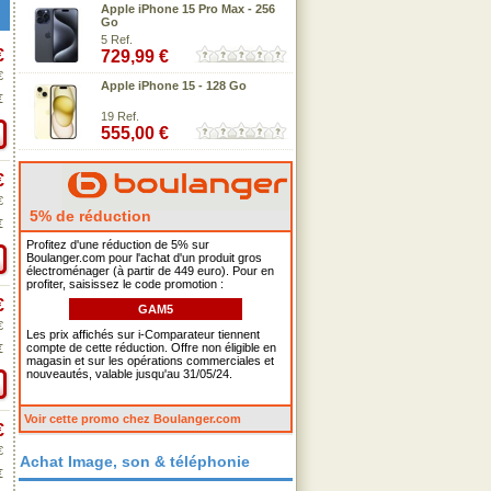
Apple iPhone 15 Pro Max - 256
Go
5 Ref.
€
729,99 €
€
Apple iPhone 15 - 128 Go
€
19 Ref.
555,00 €
€
€
5% de réduction
€
Profitez d'une réduction de 5% sur
Boulanger.com pour l'achat d'un produit gros
électroménager (à partir de 449 euro). Pour en
profiter, saisissez le code promotion :
€
GAM5
€
Les prix affichés sur i-Comparateur tiennent
compte de cette réduction. Offre non éligible en
€
magasin et sur les opérations commerciales et
nouveautés, valable jusqu'au 31/05/24.
Voir cette promo chez Boulanger.com
€
€
Achat Image, son & téléphonie
€