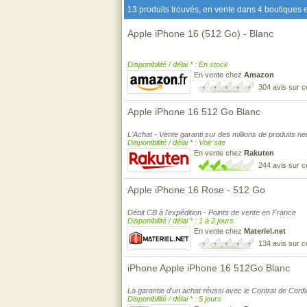
13 produits trouvés, en vente dans 4 boutiques e
Apple iPhone 16 (512 Go) - Blanc
Disponibilité / délai * : En stock
En vente chez
Amazon
304 avis sur 
Apple iPhone 16 512 Go Blanc
L'Achat - Vente garanti sur des millions de produits n
Disponibilité / délai * : Voir site
En vente chez
Rakuten
244 avis sur 
Apple iPhone 16 Rose - 512 Go
Débit CB à l'expédition - Points de vente en France
Disponibilité / délai * : 1 à 2 jours
En vente chez
Materiel.net
134 avis sur 
iPhone Apple iPhone 16 512Go Blanc
La garantie d'un achat réussi avec le Contrat de Conf
Disponibilité / délai * : 5 jours