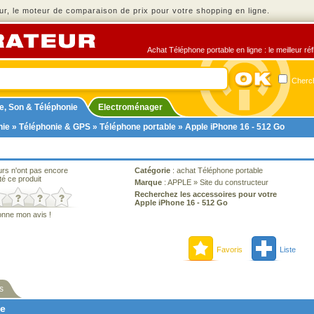
r, le moteur de comparaison de prix pour votre shopping en ligne.
Achat Téléphone portable en ligne : le meilleur ré
Cherch
e, Son & Téléphonie
Electroménager
nie
»
Téléphonie & GPS
»
Téléphone portable
» Apple iPhone 16 - 512 Go
urs n'ont pas encore
Catégorie
:
achat Téléphone portable
té ce produit
Marque
:
APPLE
»
Site du constructeur
Recherchez les accessoires pour votre
Apple iPhone 16 - 512 Go
onne mon avis !
Favoris
Liste
s
ne