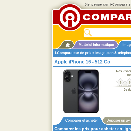
Bienvenue sur i-Comparateu
Matériel informatique
Imag
i-Comparateur de prix
»
Image, son & télépho
Apple iPhone 16 - 512 Go
Nos visite
no
Je d
Comparer et acheter
Déposer un avi
Comparer les prix pour acheter en lig