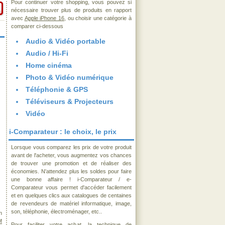
Pour continuer votre shopping, vous pouvez si
nécessaire trouver plus de produits en rapport
avec
Apple iPhone 16
, ou choisir une catégorie à
comparer ci-dessous
Audio & Vidéo portable
Audio / Hi-Fi
Home cinéma
Photo & Vidéo numérique
Téléphonie & GPS
Téléviseurs & Projecteurs
Vidéo
i-Comparateur : le choix, le prix
Lorsque vous comparez les prix de votre produit
avant de l'acheter, vous augmentez vos chances
de trouver une promotion et de réaliser des
économies. N'attendez plus les soldes pour faire
une bonne affaire ! i-Comparateur / e-
Comparateur vous permet d'accéder facilement
et en quelques clics aux catalogues de centaines
de revendeurs de matériel informatique, image,
son, téléphonie, électroménager, etc..
n
M
Pour faciliter votre achat, la technique de