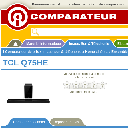
Bienvenue sur i-Comparateur, le moteur de comparaison de
Matériel informatique
Image, Son & Téléphonie
Elect
i-Comparateur de prix
»
Image, son & téléphonie
»
Home cinéma
»
Ensemble
TCL Q75HE
Nos visiteurs n'ont pas encore
noté ce produit
Je donne mon avis !
Comparer et acheter
Déposer un avis