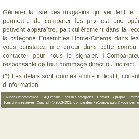
Générer la liste des magasins qui vendent le 
permettre de comparer les prix est une opér
peuvent apparaître, particulièrement dans la re
la catégorie
Ensembles Home-Cinéma
dans les 
vous constatez une erreur dans cette compar
contacter
pour nous le signaler. i-Comparate
responsable de tout dommage direct ou indirect lié 
(*) Les délais sont donnés à titre indicatif, cons
d'information.
Coupons et promotions
::
FAQ et aide
::
Plan des catégories
::
Contact
::
A propos
::
Parten
Tous droits réservés. Copyright © 2003-2021 iComparateur / eComparateur® vous perme