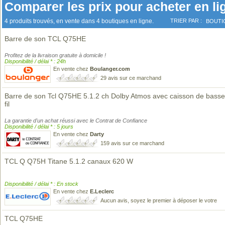
Comparer les prix pour acheter en li
4 produits trouvés, en vente dans 4 boutiques en ligne.
TRIER PAR :
BOUTI
Barre de son TCL Q75HE
Profitez de la livraison gratuite à domicile !
Disponibilité / délai * : 24h
En vente chez
Boulanger.com
29 avis sur ce marchand
Barre de son Tcl Q75HE 5.1.2 ch Dolby Atmos avec caisson de bass
fil
La garantie d'un achat réussi avec le Contrat de Confiance
Disponibilité / délai * : 5 jours
En vente chez
Darty
159 avis sur ce marchand
TCL Q Q75H Titane 5.1.2 canaux 620 W
Disponibilité / délai * : En stock
En vente chez
E.Leclerc
Aucun avis, soyez le premier à déposer le votre
TCL Q75HE