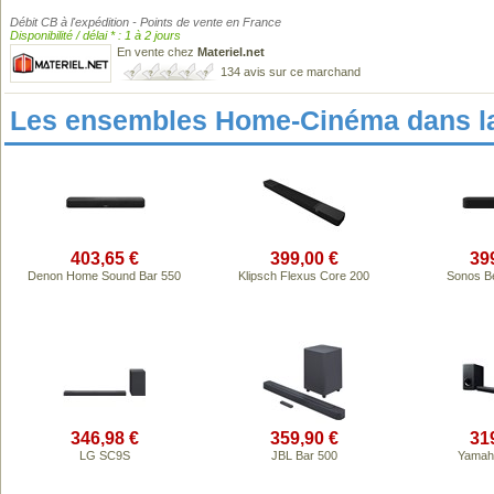
Débit CB à l'expédition - Points de vente en France
Disponibilité / délai * : 1 à 2 jours
En vente chez
Materiel.net
134 avis sur ce marchand
Les ensembles Home-Cinéma dans l
403,65 €
399,00 €
39
Denon Home Sound Bar 550
Klipsch Flexus Core 200
Sonos B
346,98 €
359,90 €
31
LG SC9S
JBL Bar 500
Yamah