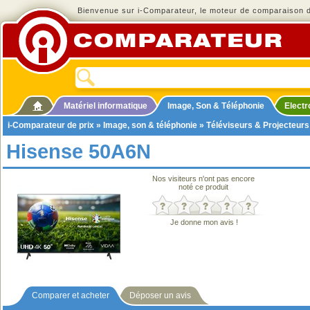
Bienvenue sur i-Comparateur, le moteur de comparaison de
Matériel informatique
Image, Son & Téléphonie
Elect
i-Comparateur de prix
»
Image, son & téléphonie
»
Téléviseurs & Projecteurs
Hisense 50A6N
Nos visiteurs n'ont pas encore
noté ce produit
Je donne mon avis !
Comparer et acheter
Déposer un avis