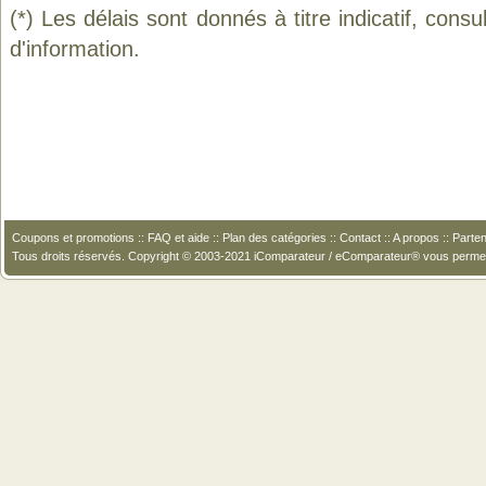
(*) Les délais sont donnés à titre indicatif, cons
d'information.
Coupons et promotions
::
FAQ et aide
::
Plan des catégories
::
Contact
::
A propos
::
Parten
Tous droits réservés. Copyright © 2003-2021 iComparateur / eComparateur® vous perme