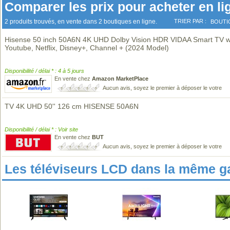
Comparer les prix pour acheter en li
2 produits trouvés, en vente dans 2 boutiques en ligne.
TRIER PAR :
BOUTI
Hisense 50 inch 50A6N 4K UHD Dolby Vision HDR VIDAA Smart TV w
Youtube, Netflix, Disney+, Channel + (2024 Model)
Disponibilité / délai * : 4 à 5 jours
En vente chez
Amazon MarketPlace
Aucun avis, soyez le premier à déposer le votre
TV 4K UHD 50'' 126 cm HISENSE 50A6N
Disponibilité / délai * : Voir site
En vente chez
BUT
Aucun avis, soyez le premier à déposer le votre
Les téléviseurs LCD dans la même 