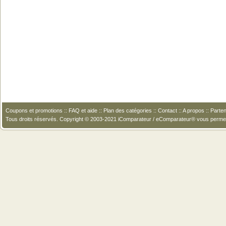
Coupons et promotions
::
FAQ et aide
::
Plan des catégories
::
Contact
::
A propos
::
Parten
Tous droits réservés. Copyright © 2003-2021 iComparateur / eComparateur® vous perme