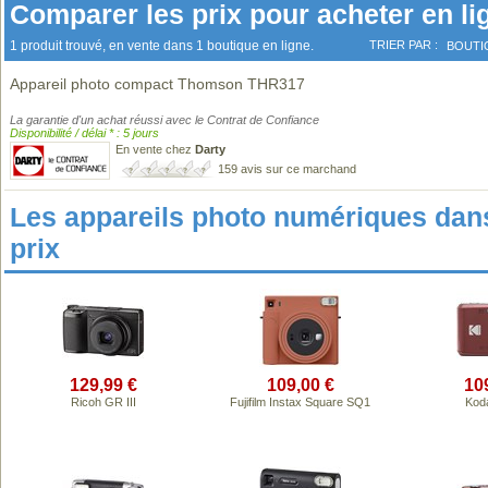
Comparer les prix pour acheter en li
1 produit trouvé, en vente dans 1 boutique en ligne.
TRIER PAR :
BOUTI
Appareil photo compact Thomson THR317
La garantie d'un achat réussi avec le Contrat de Confiance
Disponibilité / délai * : 5 jours
En vente chez
Darty
159 avis sur ce marchand
Les appareils photo numériques da
prix
129,99 €
109,00 €
10
Ricoh GR III
Fujifilm Instax Square SQ1
Kod