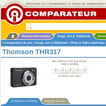
Bienvenue sur i-Comparateur, le moteur de comparaison de
Matériel informatique
Image, Son & Téléphonie
Elect
i-Comparateur de prix
»
Image, son & téléphonie
»
Photo & Vidéo numérique
Thomson THR317
Nos visiteurs n'ont pas encore
noté ce produit
Je donne mon avis !
Comparer et acheter
Déposer un avis