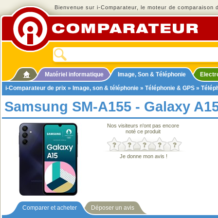
Bienvenue sur i-Comparateur, le moteur de comparaison de
Matériel informatique
Image, Son & Téléphonie
Elect
i-Comparateur de prix
»
Image, son & téléphonie
»
Téléphonie & GPS
»
Télép
Samsung SM-A155 - Galaxy A1
Nos visiteurs n'ont pas encore
noté ce produit
Je donne mon avis !
Comparer et acheter
Déposer un avis