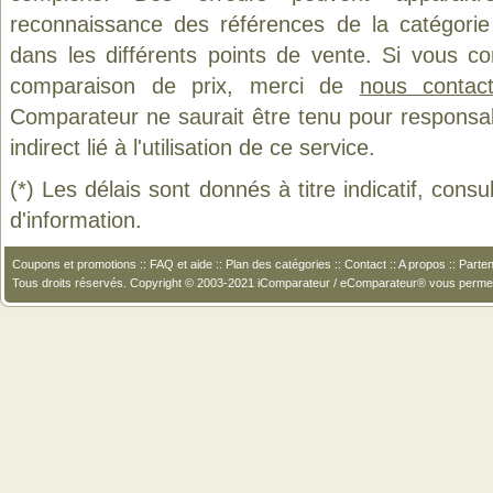
reconnaissance des références de la catégori
dans les différents points de vente. Si vous c
comparaison de prix, merci de
nous contact
Comparateur ne saurait être tenu pour responsa
indirect lié à l'utilisation de ce service.
(*) Les délais sont donnés à titre indicatif, cons
d'information.
Coupons et promotions
::
FAQ et aide
::
Plan des catégories
::
Contact
::
A propos
::
Parten
Tous droits réservés. Copyright © 2003-2021 iComparateur / eComparateur® vous perme