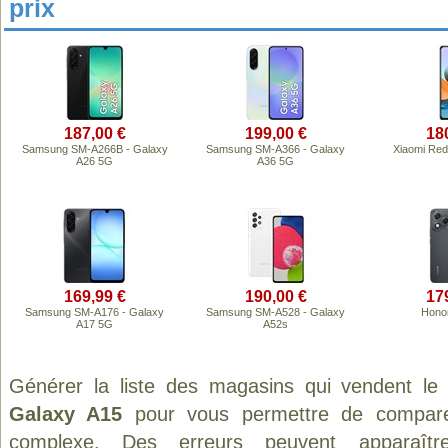
prix
187,00 €
199,00 €
18
Samsung SM-A266B - Galaxy
Samsung SM-A366 - Galaxy
Xiaomi Red
A26 5G
A36 5G
169,99 €
190,00 €
17
Samsung SM-A176 - Galaxy
Samsung SM-A528 - Galaxy
Honor
A17 5G
A52s
Générer la liste des magasins qui vendent le
Galaxy A15
pour vous permettre de comparer
complexe. Des erreurs peuvent apparaître