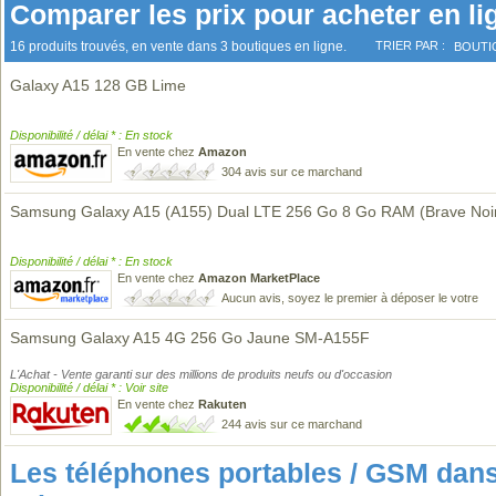
Comparer les prix pour acheter en li
16 produits trouvés, en vente dans 3 boutiques en ligne.
TRIER PAR :
BOUTI
Galaxy A15 128 GB Lime
Disponibilité / délai * : En stock
En vente chez
Amazon
304 avis sur ce marchand
Samsung Galaxy A15 (A155) Dual LTE 256 Go 8 Go RAM (Brave Noir
Disponibilité / délai * : En stock
En vente chez
Amazon MarketPlace
Aucun avis, soyez le premier à déposer le votre
Samsung Galaxy A15 4G 256 Go Jaune SM-A155F
L'Achat - Vente garanti sur des millions de produits neufs ou d'occasion
Disponibilité / délai * : Voir site
En vente chez
Rakuten
244 avis sur ce marchand
Les téléphones portables / GSM da