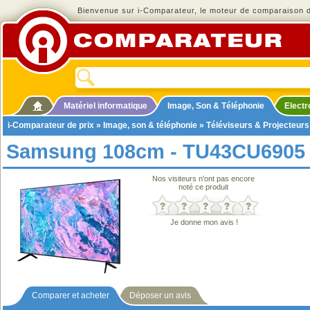
Bienvenue sur i-Comparateur, le moteur de comparaison de
Matériel informatique
Image, Son & Téléphonie
Elect
i-Comparateur de prix
»
Image, son & téléphonie
»
Téléviseurs & Projecteurs
Samsung 108cm - TU43CU6905
Nos visiteurs n'ont pas encore
noté ce produit
Je donne mon avis !
Comparer et acheter
Déposer un avis