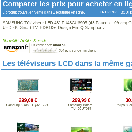
Comparer les prix pour acheter en li
1 produit trouvé, en vente dans 1 boutique en ligne.
TRIER PAR :
BOUTI
SAMSUNG Téléviseur LED 43" TU43CU6905 (43 Pouces, 109 cm) Cr
UHD 4K, Smart TV, HDR10+, Design Fin, Q Symphony
Disponibilité / délai * : En stock
En vente chez
Amazon
304 avis sur ce marchand
Les téléviseurs LCD dans la même 
299,00 €
299,99 €
30
Samsung 82cm - TQ32LS03C
Samsung 108cm -
Philips 82
TU43CU7025