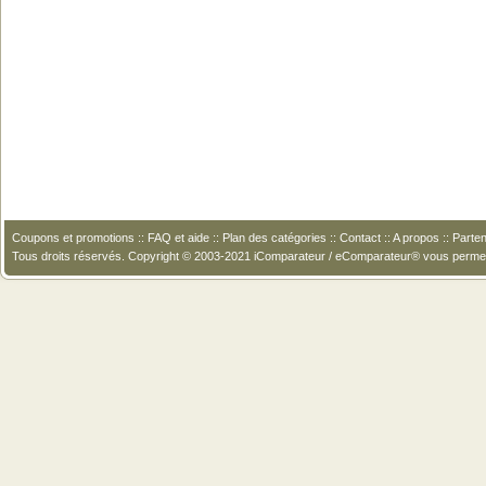
Coupons et promotions
::
FAQ et aide
::
Plan des catégories
::
Contact
::
A propos
::
Parten
Tous droits réservés. Copyright © 2003-2021 iComparateur / eComparateur® vous perme