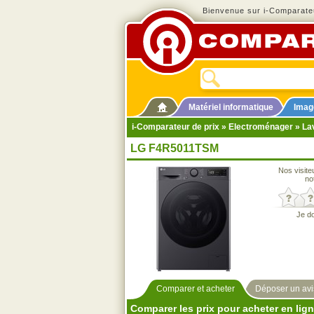
Bienvenue sur i-Comparateu
Matériel informatique
Imag
i-Comparateur de prix
»
Electroménager
»
La
LG F4R5011TSM
Nos visite
no
Je d
Comparer et acheter
Déposer un avi
Comparer les prix pour acheter en lig