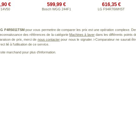
,90 €
599,99 €
616,35 €
F14V50
Bosch WGG 244F1
LG F94R76WHST
LG F4R5011TSM
pour vous permettre de comparer les prix est une opération complexe. De
 reconnaissance des références de la catégorie
Machines à laver
dans les différents points d
araison de prix, merci de
nous contacter
pour nous le signaler. i-Comparateur ne saurait êtr
 lié à l'utilisation de ce service.
le site marchand pour plus d'information.