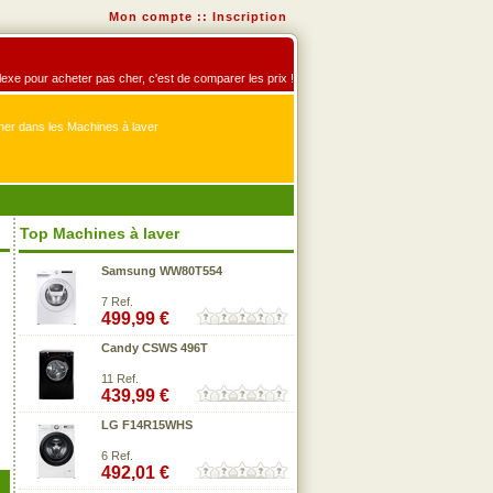
Mon compte
::
Inscription
éflexe pour acheter pas cher, c'est de comparer les prix !
er dans les Machines à laver
Top Machines à laver
Samsung WW80T554
7 Ref.
499,99 €
Candy CSWS 496T
11 Ref.
439,99 €
LG F14R15WHS
6 Ref.
492,01 €