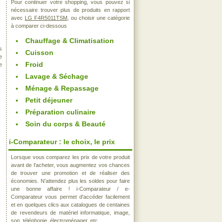
Pour continuer votre shopping, vous pouvez si
nécessaire trouver plus de produits en rapport
avec
LG F4R5011TSM
, ou choisir une catégorie
à comparer ci-dessous
Chauffage & Climatisation
s
Cuisson
e
Froid
e
Lavage & Séchage
Ménage & Repassage
Petit déjeuner
Préparation culinaire
Soin du corps & Beauté
i-Comparateur : le choix, le prix
Lorsque vous comparez les prix de votre produit
avant de l'acheter, vous augmentez vos chances
de trouver une promotion et de réaliser des
économies. N'attendez plus les soldes pour faire
une bonne affaire ! i-Comparateur / e-
Comparateur vous permet d'accéder facilement
et en quelques clics aux catalogues de centaines
de revendeurs de matériel informatique, image,
son, téléphonie, électroménager, etc..