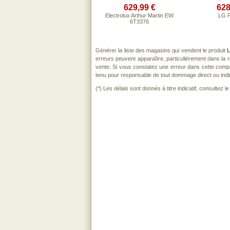
629,99 €
628
Electrolux Arthur Martin EW
LG 
6T3376
Générer la liste des magasins qui vendent le produit
erreurs peuvent apparaître, particulièrement dans la
vente. Si vous constatez une erreur dans cette comp
tenu pour responsable de tout dommage direct ou indirect
(*) Les délais sont donnés à titre indicatif, consultez 