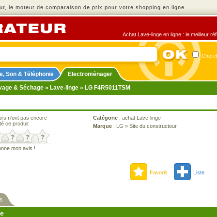
r, le moteur de comparaison de prix pour votre shopping en ligne.
Achat Lave-linge en ligne : le meilleur r
Cherch
e, Son & Téléphonie
Electroménager
vage & Séchage
»
Lave-linge
» LG F4R5011TSM
urs n'ont pas encore
Catégorie
:
achat Lave-linge
té ce produit
Marque
:
LG
»
Site du constructeur
onne mon avis !
Favoris
Liste
s
ne