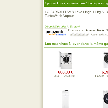
1 produit trouvé, en vente dans 1 boutique en li
LG F4R5011TSMB Lave Linge 11 kg AI D
TurboWash Vapeur
Disponibilité / délai * : En stock
En vente chez
Amazon MarketPl
Aucun avis, so
Les machines à laver dans la même g
608,03 €
619
Beko HITV8736B0HT
Hoover H