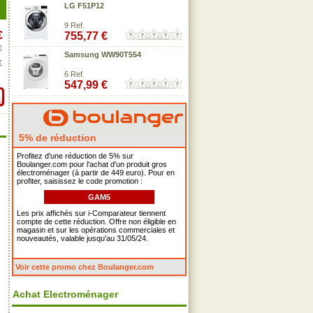
LG F51P12
9 Ref.
€
755,77 €
€
Samsung WW90T554
€
6 Ref.
547,99 €
5% de réduction
Profitez d'une réduction de 5% sur
Boulanger.com pour l'achat d'un produit gros
électroménager (à partir de 449 euro). Pour en
profiter, saisissez le code promotion :
GAM5
Les prix affichés sur i-Comparateur tiennent
compte de cette réduction. Offre non éligible en
magasin et sur les opérations commerciales et
nouveautés, valable jusqu'au 31/05/24.
Voir cette promo chez Boulanger.com
Achat Electroménager