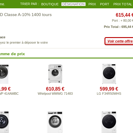
gne.
TRIER PAR :
BOUTIQUE
DÉSIGNATION
PRIX
PORT
PRIX TOTAL
D Classe A-10% 1400 tours
615,44 
Port : + 80,00 
Prix Total : 695,44 
ace
Voir cette offre
yez le premier à déposer le votre
amme de prix
,99 €
610,85 €
599,99 €
WP 414AMBC
Whirlpool WMWG 71483
LG F34R50WHS