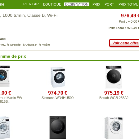
gne.
TRIER PAR :
BOUTIQUE
DÉSIGNATION
PRIX
PORT
PRIX TOTAL
1000 tr/min, Classe B, Wi-Fi,
976,49 
Port : + 0,00 
Prix Total : 976,49 
ace
Voir cette offre
yez le premier à déposer le votre
amme de prix
,00 €
974,70 €
975,19 €
rthur Martin EW
Siemens WD4HU500
Bosch WGB 256A2
816B..