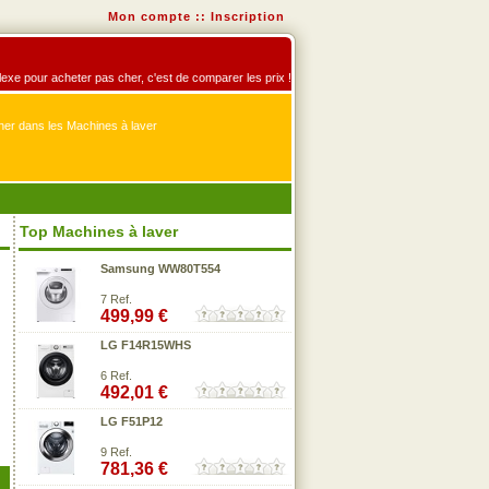
Mon compte
::
Inscription
éflexe pour acheter pas cher, c'est de comparer les prix !
er dans les Machines à laver
Top Machines à laver
Samsung WW80T554
7 Ref.
499,99 €
LG F14R15WHS
6 Ref.
492,01 €
LG F51P12
9 Ref.
781,36 €