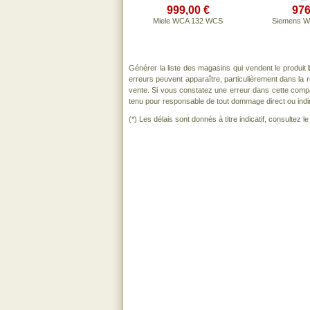
999,00 €
976
Miele WCA 132 WCS
Siemens 
Générer la liste des magasins qui vendent le produit
erreurs peuvent apparaître, particulièrement dans la
vente. Si vous constatez une erreur dans cette comp
tenu pour responsable de tout dommage direct ou indirect
(*) Les délais sont donnés à titre indicatif, consultez 