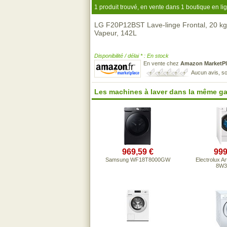
1 produit trouvé, en vente dans 1 boutique en li
LG F20P12BST Lave-linge Frontal, 20 kg, 
Vapeur, 142L
Disponibilité / délai * : En stock
En vente chez
Amazon MarketPl
Aucun avis, so
Les machines à laver dans la même g
969,59 €
999
Samsung WF18T8000GW
Electrolux A
8W3