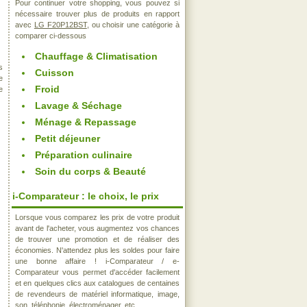
Pour continuer votre shopping, vous pouvez si
nécessaire trouver plus de produits en rapport
avec
LG F20P12BST
, ou choisir une catégorie à
comparer ci-dessous
Chauffage & Climatisation
s
Cuisson
e
Froid
e
Lavage & Séchage
Ménage & Repassage
Petit déjeuner
Préparation culinaire
Soin du corps & Beauté
i-Comparateur : le choix, le prix
Lorsque vous comparez les prix de votre produit
avant de l'acheter, vous augmentez vos chances
de trouver une promotion et de réaliser des
économies. N'attendez plus les soldes pour faire
une bonne affaire ! i-Comparateur / e-
Comparateur vous permet d'accéder facilement
et en quelques clics aux catalogues de centaines
de revendeurs de matériel informatique, image,
son, téléphonie, électroménager, etc..