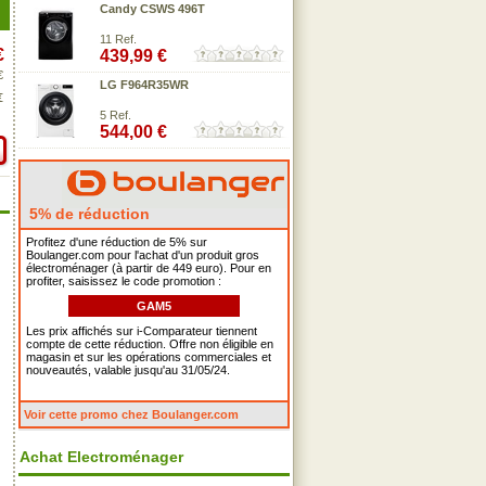
Candy CSWS 496T
11 Ref.
€
439,99 €
€
LG F964R35WR
€
5 Ref.
544,00 €
5% de réduction
Profitez d'une réduction de 5% sur
Boulanger.com pour l'achat d'un produit gros
électroménager (à partir de 449 euro). Pour en
profiter, saisissez le code promotion :
GAM5
Les prix affichés sur i-Comparateur tiennent
compte de cette réduction. Offre non éligible en
magasin et sur les opérations commerciales et
nouveautés, valable jusqu'au 31/05/24.
Voir cette promo chez Boulanger.com
Achat Electroménager