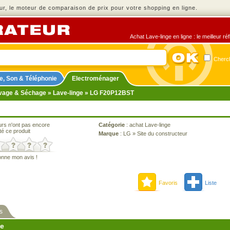
r, le moteur de comparaison de prix pour votre shopping en ligne.
Achat Lave-linge en ligne : le meilleur r
Cherch
e, Son & Téléphonie
Electroménager
vage & Séchage
»
Lave-linge
» LG F20P12BST
urs n'ont pas encore
Catégorie
:
achat Lave-linge
té ce produit
Marque
:
LG
»
Site du constructeur
onne mon avis !
Favoris
Liste
s
ne