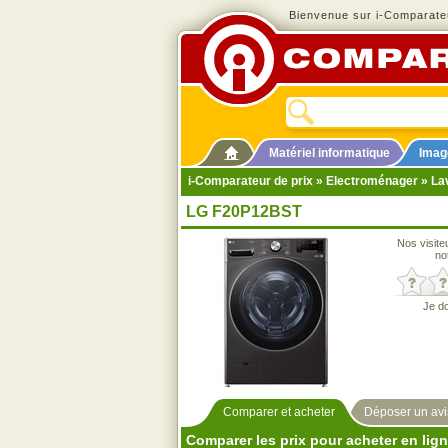
Bienvenue sur i-Comparateu
Matériel informatique
Imag
i-Comparateur de prix
»
Electroménager
»
La
LG F20P12BST
Nos visite
no
Je d
Comparer et acheter
Déposer un avi
Comparer les prix pour acheter en lig