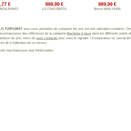
,77 €
999,99 €
989,99 €
WM14LRHAFF
LG F34X76BSTA
Bosch WNA 14409
LG F20P12BST
pour vous permettre de comparer les prix est une opération complexe. De
 reconnaissance des références de la catégorie
Machines à laver
dans les différents points d
araison de prix, merci de
nous contacter
pour nous le signaler. i-Comparateur ne saurait êtr
 lié à l'utilisation de ce service.
le site marchand pour plus d'information.