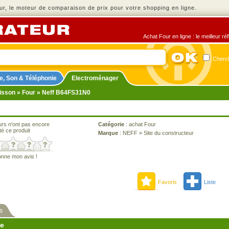
r, le moteur de comparaison de prix pour votre shopping en ligne.
Achat Four en ligne : le meilleur r
Cherch
e, Son & Téléphonie
Electroménager
isson
»
Four
» Neff B64FS31N0
urs n'ont pas encore
Catégorie
:
achat Four
té ce produit
Marque
:
NEFF
»
Site du constructeur
onne mon avis !
Favoris
Liste
s
ne