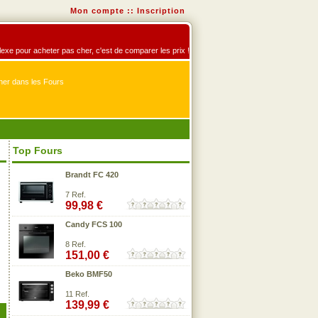
Mon compte
::
Inscription
éflexe pour acheter pas cher, c'est de comparer les prix !
er dans les Fours
Top Fours
Brandt FC 420
7 Ref.
99,98 €
Candy FCS 100
8 Ref.
151,00 €
Beko BMF50
11 Ref.
139,99 €