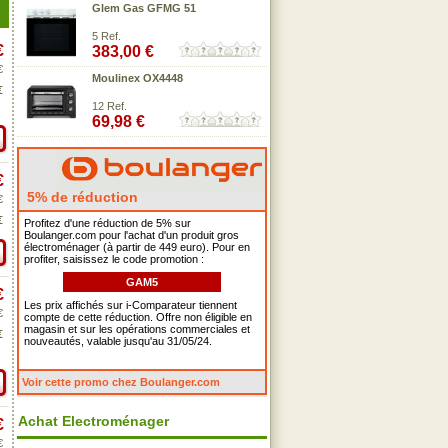
Glem Gas GFMG 51
5 Ref.
€
383,00 €
€
Moulinex OX4448
€
12 Ref.
69,98 €
€
5% de réduction
€
€
Profitez d'une réduction de 5% sur
Boulanger.com pour l'achat d'un produit gros
électroménager (à partir de 449 euro). Pour en
profiter, saisissez le code promotion :
GAM5
€
Les prix affichés sur i-Comparateur tiennent
€
compte de cette réduction. Offre non éligible en
magasin et sur les opérations commerciales et
€
nouveautés, valable jusqu'au 31/05/24.
Voir cette promo chez Boulanger.com
Achat Electroménager
€
€