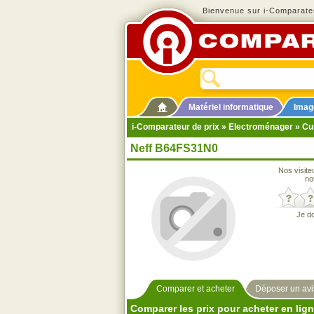
Bienvenue sur i-Comparateu
Matériel informatique
Imag
i-Comparateur de prix
»
Electroménager
»
Cu
Neff B64FS31N0
Nos visite
no
Je d
Comparer et acheter
Déposer un avi
Comparer les prix pour acheter en lig