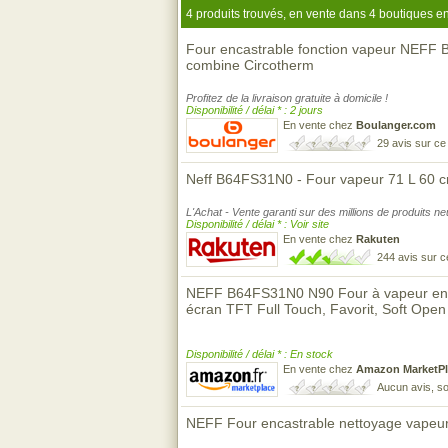
4 produits trouvés, en vente dans 4 boutiques en
Four encastrable fonction vapeur NEFF
combine Circotherm
Profitez de la livraison gratuite à domicile !
Disponibilité / délai * : 2 jours
En vente chez
Boulanger.com
29 avis sur c
Neff B64FS31N0 - Four vapeur 71 L 60 c
L'Achat - Vente garanti sur des millions de produits n
Disponibilité / délai * : Voir site
En vente chez
Rakuten
244 avis sur 
NEFF B64FS31N0 N90 Four à vapeur enca
écran TFT Full Touch, Favorit, Soft Open 
Disponibilité / délai * : En stock
En vente chez
Amazon MarketPl
Aucun avis, so
NEFF Four encastrable nettoyage vapeu