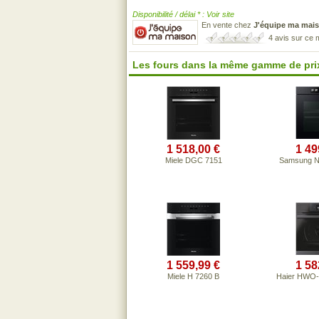
Disponibilité / délai * : Voir site
En vente chez
J'équipe ma mai
4 avis sur ce
Les fours dans la même gamme de pri
1 518,00 €
1 49
Miele DGC 7151
Samsung 
1 559,99 €
1 58
Miele H 7260 B
Haier HWO