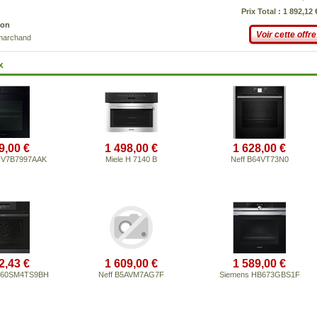
Prix Total : 1 892,12 
son
Voir cette offre
 marchand
x
9,00 €
1 498,00 €
1 628,00 €
NV7B7997AAK
Miele H 7140 B
Neff B64VT73N0
2,43 €
1 609,00 €
1 589,00 €
-60SM4TS9BH
Neff B5AVM7AG7F
Siemens HB673GBS1F