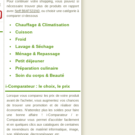
Pour continuer votre shopping, vous pouvez si
€
nécessaire trouver plus de produits en rapport
avec
Neff B64FS31N0
, ou choisir une catégorie à
comparer ci-dessous
Chauffage & Climatisation
Cuisson
Froid
Lavage & Séchage
Ménage & Repassage
Petit déjeuner
Préparation culinaire
Soin du corps & Beauté
i-Comparateur : le choix, le prix
Lorsque vous comparez les prix de votre produit
avant de l'acheter, vous augmentez vos chances
de trouver une promotion et de réaliser des
économies. N'attendez plus les soldes pour faire
une bonne affaire ! i-Comparateur / e-
Comparateur vous permet d'accéder facilement
et en quelques clics aux catalogues de centaines
de revendeurs de matériel informatique, image,
son, téléphonie, électroménager, etc..