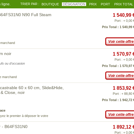
 ligne.
TRIER PAR :
BOUTIQUE
DÉSIGNATION
PRIX
PORT
PRIX TOTAL
 B64FS31N0 N90 Full Steam
1 540,99 
Port : + 0,00 
Prix Total : 1 540,99 
Voir cette offre
e marchand
m noir
1 570,97 
Port : + 0,00 
eufs ou d'occasion
Prix Total : 1 570,97 
Voir cette offre
ce marchand
strable 60 x 60 cm, Slide&Hide,
1 853,92 
& Close, noir
Port : + 88,80 
Prix Total : 1 942,72 
ace
Voir cette offre
yez le premier à déposer le votre
r - B64FS31N0
1 892,12 
Port : + 0,00 