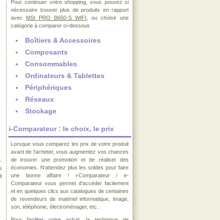
Pour continuer votre shopping, vous pouvez si
nécessaire trouver plus de produits en rapport
avec
MSI PRO B650-S WIFI
, ou choisir une
catégorie à comparer ci-dessous
Boîtiers & Accessoires
Composants
Consommables
Ordinateurs & Tablettes
Périphériques
Réseaux
Stockage
i-Comparateur : le choix, le prix
Lorsque vous comparez les prix de votre produit
avant de l'acheter, vous augmentez vos chances
de trouver une promotion et de réaliser des
.
économies. N'attendez plus les soldes pour faire
s
une bonne affaire ! i-Comparateur / e-
t
Comparateur vous permet d'accéder facilement
et en quelques clics aux catalogues de centaines
de revendeurs de matériel informatique, image,
son, téléphonie, électroménager, etc..
Pour faciliter votre achat, la technique de