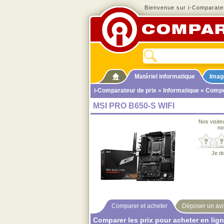
Bienvenue sur i-Comparateu
Matériel informatique
Imag
i-Comparateur de prix
»
Informatique
»
Compo
MSI PRO B650-S WIFI
Nos visite
no
Je d
Comparer et acheter
Déposer un avi
Comparer les prix pour acheter en lig