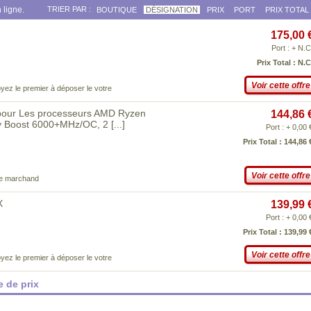
 ligne.
TRIER PAR :
BOUTIQUE
DÉSIGNATION
PRIX
PORT
PRIX TOTAL
175,00 
Port : + N.C
Prix Total : N.C
Voir cette offre
yez le premier à déposer le votre
 pour Les processeurs AMD Ryzen
144,86 
y Boost 6000+MHz/OC, 2
[...]
Port : + 0,00 
Prix Total : 144,86 
Voir cette offre
ce marchand
X
139,99 
Port : + 0,00 
Prix Total : 139,99 
Voir cette offre
yez le premier à déposer le votre
 de prix