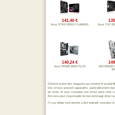
141,40 €
135
Asus STRIX B550-F GAMING
Asus TUF B5
140,24 €
149
Asus PRIME B650-PLUS
MSI B850M
WI
Générer la liste des magasins qui vendent le produit
M
Des erreurs peuvent apparaître, particulièrement da
de vente. Si vous constatez une erreur dans cette c
être tenu pour responsable de tout dommage direct ou ind
(*) Les délais sont donnés à titre indicatif, consultez 