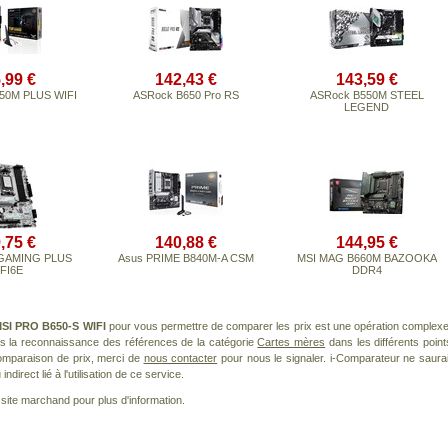
,99 €
142,43 €
143,59 €
50M PLUS WIFI
ASRock B650 Pro RS
ASRock B550M STEEL
LEGEND
,75 €
140,88 €
144,95 €
 GAMING PLUS
Asus PRIME B840M-A CSM
MSI MAG B660M BAZOOKA
FI6E
DDR4
SI PRO B650-S WIFI
pour vous permettre de comparer les prix est une opération complexe
ns la reconnaissance des références de la catégorie
Cartes mères
dans les différents point
omparaison de prix, merci de
nous contacter
pour nous le signaler. i-Comparateur ne saurai
irect lié à l'utilisation de ce service.
le site marchand pour plus d'information.