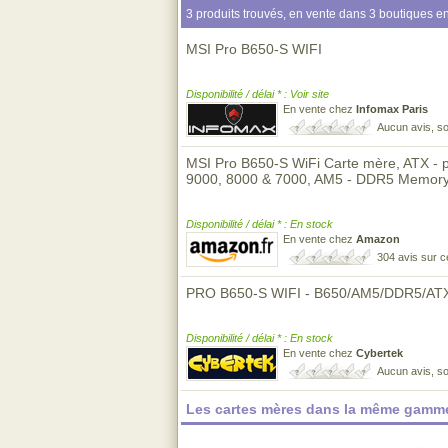
3 produits trouvés, en vente dans 3 boutiques en
MSI Pro B650-S WIFI
Disponibilité / délai * : Voir site
En vente chez
Infomax Paris
Aucun avis, so
MSI Pro B650-S WiFi Carte mère, ATX -
9000, 8000 & 7000, AM5 - DDR5 Memor
Disponibilité / délai * : En stock
En vente chez
Amazon
304 avis sur 
PRO B650-S WIFI - B650/AM5/DDR5/AT
Disponibilité / délai * : En stock
En vente chez
Cybertek
Aucun avis, so
Les cartes mères dans la même gamme