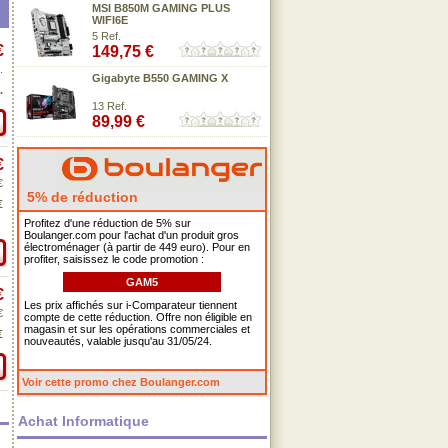
MSI B850M GAMING PLUS
WIFI6E
5 Ref.
€
149,75 €
.
Gigabyte B550 GAMING X
.
13 Ref.
89,99 €
€
€
5% de réduction
€
Profitez d'une réduction de 5% sur
Boulanger.com pour l'achat d'un produit gros
électroménager (à partir de 449 euro). Pour en
profiter, saisissez le code promotion :
GAM5
€
Les prix affichés sur i-Comparateur tiennent
€
compte de cette réduction. Offre non éligible en
magasin et sur les opérations commerciales et
€
nouveautés, valable jusqu'au 31/05/24.
Voir cette promo chez Boulanger.com
Achat Informatique