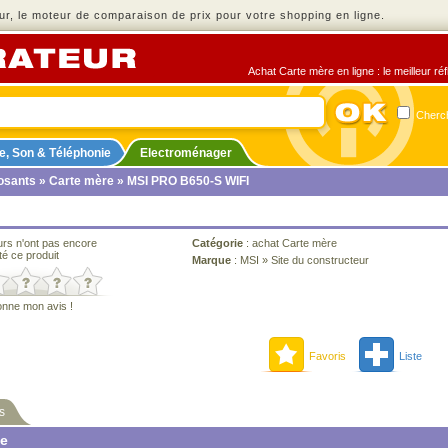
r, le moteur de comparaison de prix pour votre shopping en ligne.
Achat Carte mère en ligne : le meilleur ré
Cherch
e, Son & Téléphonie
Electroménager
sants
»
Carte mère
» MSI PRO B650-S WIFI
urs n'ont pas encore
Catégorie
:
achat Carte mère
té ce produit
Marque
:
MSI
»
Site du constructeur
onne mon avis !
Favoris
Liste
s
ne