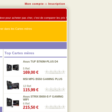
Mon compte
::
Inscription
flexe pour acheter pas cher, c'est de comparer les prix !
er dans les Cartes mères
Top Cartes mères
Asus TUF B760M-PLUS D4
5 Ref.
169,00 €
MSI MPG B550 GAMING PLUS
12 Ref.
115,99 €
Asus STRIX B650-E-F GAMING
WIFI
6 Ref.
215,50 €