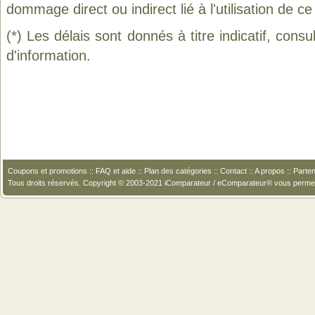
dommage direct ou indirect lié à l'utilisation de ce
(*) Les délais sont donnés à titre indicatif, cons
d'information.
Coupons et promotions
::
FAQ et aide
::
Plan des catégories
::
Contact
::
A propos
::
Parten
Tous droits réservés. Copyright © 2003-2021 iComparateur / eComparateur® vous perme