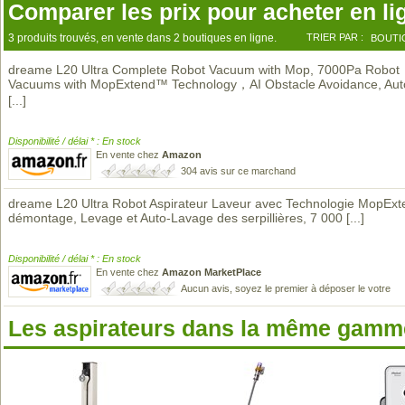
Comparer les prix pour acheter en li
3 produits trouvés, en vente dans 2 boutiques en ligne.
TRIER PAR :
BOUTI
dreame L20 Ultra Complete Robot Vacuum with Mop, 7000Pa Robot
Vacuums with MopExtend™ Technology，AI Obstacle Avoidance, Au
[...]
Disponibilité / délai * : En stock
En vente chez
Amazon
304 avis sur ce marchand
dreame L20 Ultra Robot Aspirateur Laveur avec Technologie MopExt
démontage, Levage et Auto-Lavage des serpillières, 7 000
[...]
Disponibilité / délai * : En stock
En vente chez
Amazon MarketPlace
Aucun avis, soyez le premier à déposer le votre
Les aspirateurs dans la même gamme