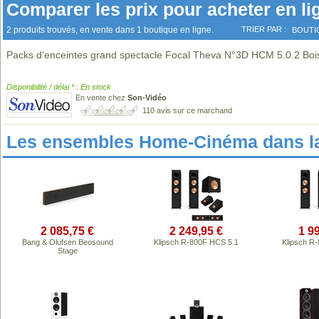
Comparer les prix pour acheter en li
2 produits trouvés, en vente dans 1 boutique en ligne.
TRIER PAR :
BOUTI
Packs d'enceintes grand spectacle Focal Theva N°3D HCM 5.0.2 Boi
Disponibilité / délai * : En stock
En vente chez
Son-Vidéo
110 avis sur ce marchand
Les ensembles Home-Cinéma dans l
2 085,75 €
2 249,95 €
1 9
Bang & Olufsen Beosound
Klipsch R-800F HCS 5.1
Klipsch R
Stage