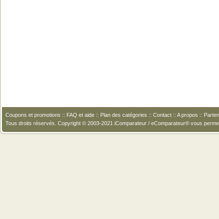
Coupons et promotions
::
FAQ et aide
::
Plan des catégories
::
Contact
::
A propos
::
Parten
Tous droits réservés. Copyright © 2003-2021 iComparateur / eComparateur® vous perme