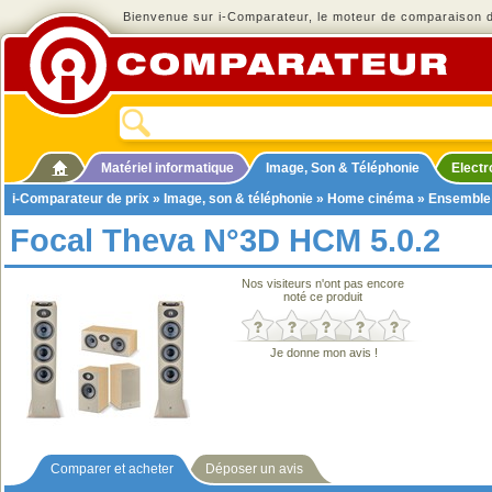
Bienvenue sur i-Comparateur, le moteur de comparaison de
Matériel informatique
Image, Son & Téléphonie
Elect
i-Comparateur de prix
»
Image, son & téléphonie
»
Home cinéma
»
Ensemble
Focal Theva N°3D HCM 5.0.2
Nos visiteurs n'ont pas encore
noté ce produit
Je donne mon avis !
Comparer et acheter
Déposer un avis