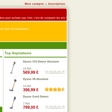
Mon compte
::
Inscription
éflexe pour acheter pas cher, c'est de comparer les prix !
er dans les Aspirateurs
Top Aspirateurs
Dyson V15 Detect Absolute
14 Ref.
569,99 €
Dyson V8 Absolute
14 Ref.
396,99 €
Dyson Gen5 Detect
7 Ref.
799,00 €