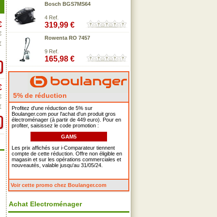
Bosch BGS7MS64
4 Ref.
€
319,99 €
€
Rowenta RO 7457
€
9 Ref.
165,98 €
€
5% de réduction
€
€
Profitez d'une réduction de 5% sur
Boulanger.com pour l'achat d'un produit gros
électroménager (à partir de 449 euro). Pour en
profiter, saisissez le code promotion :
GAM5
Les prix affichés sur i-Comparateur tiennent
compte de cette réduction. Offre non éligible en
magasin et sur les opérations commerciales et
nouveautés, valable jusqu'au 31/05/24.
Voir cette promo chez Boulanger.com
Achat Electroménager