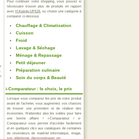
Pour continuer votre shopping, vous pouvez si
nécessaire trouver plus de produits en rapport
avec
H.Koenig UPX26
, ou choisir une catégorie à
comparer ci-dessous
Chauffage & Climatisation
Cuisson
Froid
Lavage & Séchage
Ménage & Repassage
Petit déjeuner
s
Préparation culinaire
.
u
Soin du corps & Beauté
i-Comparateur : le choix, le prix
Lorsque vous comparez les prix de votre produit
avant de l'acheter, vous augmentez vos chances
de trouver une promotion et de réaliser des
économies. N'attendez plus les soldes pour faire
une bonne affaire ! i-Comparateur / e-
Comparateur vous permet d'accéder facilement
et en quelques clics aux catalogues de centaines
de revendeurs de matériel informatique, image,
son, téléphonie, électroménager, etc..