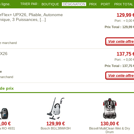
 ligne.
TRIER PAR :
BOUTIQUE
DÉSIGNATION
PRIX
PORT
PRIX TOTAL
erFlex+ UPX26, Pliable, Autonome
129,99 
mique, 3 Puissances,
[...]
Port : + 0,00 
Prix Total : 129,99 
Voir cette offre
ce marchand
PX26
137,75 
Port : + 0,00 
Prix Total : 137,75 
e
Voir cette offre
 marchand
de prix
,00 €
129,99 €
130,00 €
a RO 4931
Bosch BGL38WH3H
Bissell MultiClean Wet & Dry
Drum