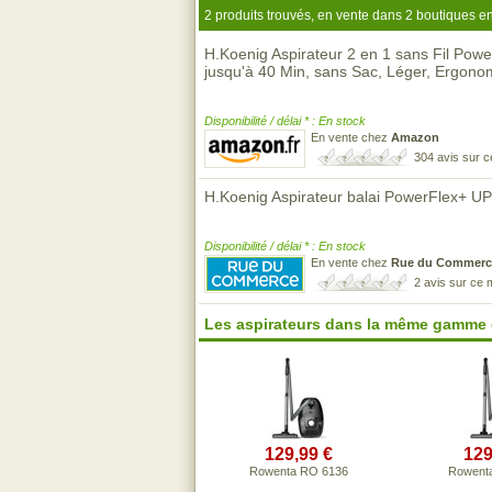
2 produits trouvés, en vente dans 2 boutiques en
H.Koenig Aspirateur 2 en 1 sans Fil Pow
jusqu'à 40 Min, sans Sac, Léger, Ergono
Disponibilité / délai * : En stock
En vente chez
Amazon
304 avis sur 
H.Koenig Aspirateur balai PowerFlex+ U
Disponibilité / délai * : En stock
En vente chez
Rue du Commerc
2 avis sur ce
Les aspirateurs dans la même gamme 
129,99 €
129
Rowenta RO 6136
Rowent