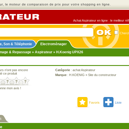
r, le moteur de comparaison de prix pour votre shopping en ligne.
Achat Aspirateur en ligne : le meilleur r
Cherch
e, Son & Téléphonie
Electroménager
nage & Repassage
»
Aspirateur
» H.Koenig UPX26
urs n'ont pas encore
Catégorie
:
achat Aspirateur
té ce produit
Marque
:
H.KOENIG
»
Site du constructeur
onne mon avis !
Favoris
Liste
s
ne