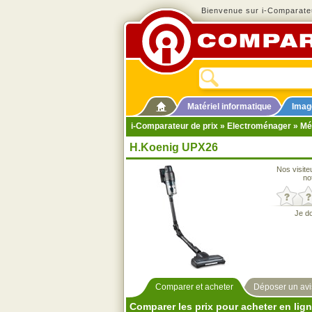
Bienvenue sur i-Comparateu
Matériel informatique
Imag
i-Comparateur de prix
»
Electroménager
»
Mé
H.Koenig UPX26
Nos visite
no
Je d
Comparer et acheter
Déposer un avi
Comparer les prix pour acheter en lig