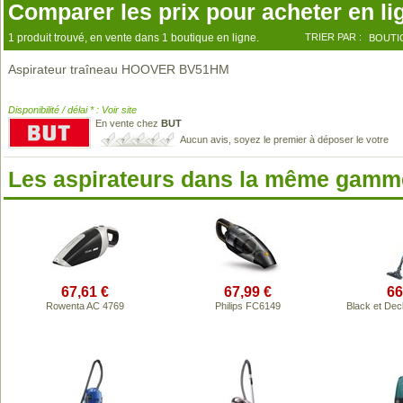
Comparer les prix pour acheter en li
1 produit trouvé, en vente dans 1 boutique en ligne.
TRIER PAR :
BOUTI
Aspirateur traîneau HOOVER BV51HM
Disponibilité / délai * : Voir site
En vente chez
BUT
Aucun avis, soyez le premier à déposer le votre
Les aspirateurs dans la même gamme
67,61 €
67,99 €
66
Rowenta AC 4769
Philips FC6149
Black et De