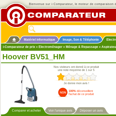
Bienvenue sur i-Comparateur, le moteur de comparaison de
Matériel informatique
Image, Son & Téléphonie
Elect
i-Comparateur de prix
»
Electroménager
»
Ménage & Repassage
»
Aspirateu
Hoover BV51_HM
Nos visiteurs ont donné à ce produit
une note moyenne de 1 sur 5
Je donne mon avis !
100%
déconseillent
l'achat de ce produit
Comparer et acheter
Voir l'unique avis
Déposer un avis