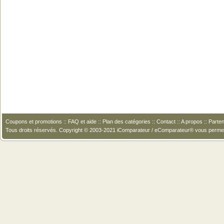
Coupons et promotions
::
FAQ et aide
::
Plan des catégories
::
Contact
::
A propos
::
Parten
Tous droits réservés. Copyright © 2003-2021 iComparateur / eComparateur® vous perme