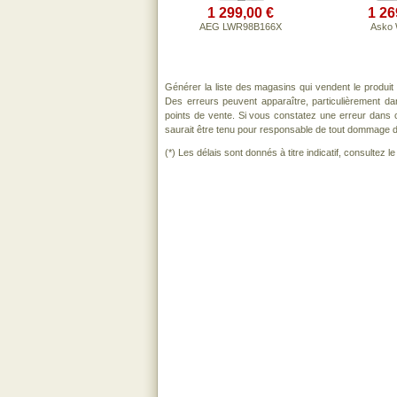
1 299,00 €
1 26
AEG LWR98B166X
Asko
Générer la liste des magasins qui vendent le produit
Des erreurs peuvent apparaître, particulièrement d
points de vente. Si vous constatez une erreur dans 
saurait être tenu pour responsable de tout dommage direc
(*) Les délais sont donnés à titre indicatif, consultez 