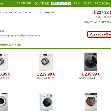
gne.
TRIER PAR :
BOUTIQUE
DÉSIGNATION
PRIX
PORT
PRIX TOTAL
Encastrable, Série 6, EcoSilence
1 327,82 
Port : + 0,00 
Prix Total : 1 327,82 
ace
Voir cette offre
yez le premier à déposer le votre
amme de prix
0,95 €
1 229,99 €
1 239,99 €
 WCD 660
Miele WCD 320
Whirlpool AWH 912S