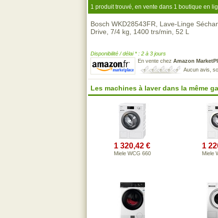
1 produit trouvé, en vente dans 1 boutique en li
Bosch WKD28543FR, Lave-Linge Séchant 
Drive, 7/4 kg, 1400 trs/min, 52 L
Disponibilité / délai * : 2 à 3 jours
En vente chez
Amazon MarketPl
Aucun avis, so
Les machines à laver dans la même g
1 320,42 €
1 22
Miele WCG 660
Miele