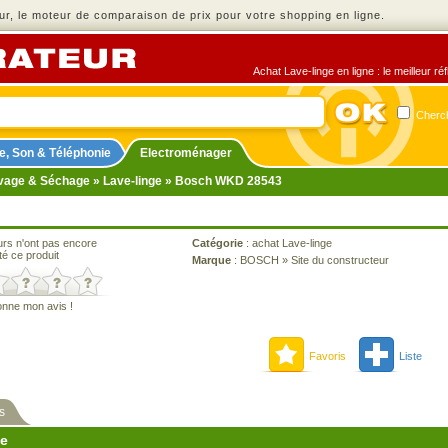
r, le moteur de comparaison de prix pour votre shopping en ligne.
Achat Lave-linge en ligne : le meilleur r
Cherch
e, Son & Téléphonie
Electroménager
vage & Séchage
»
Lave-linge
» Bosch WKD 28543
urs n'ont pas encore
Catégorie
:
achat Lave-linge
té ce produit
Marque
:
BOSCH
»
Site du constructeur
onne mon avis !
Favoris
Liste
s
ne