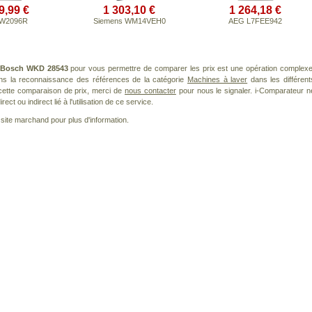
9,99 €
1 303,10 €
1 264,18 €
 W2096R
Siemens WM14VEH0
AEG L7FEE942
Bosch WKD 28543
pour vous permettre de comparer les prix est une opération complexe
ans la reconnaissance des références de la catégorie
Machines à laver
dans les différent
cette comparaison de prix, merci de
nous contacter
pour nous le signaler. i-Comparateur n
t ou indirect lié à l'utilisation de ce service.
le site marchand pour plus d'information.