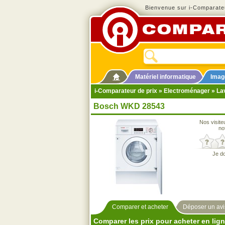
Bienvenue sur i-Comparateu
Matériel informatique
Imag
i-Comparateur de prix
»
Electroménager
»
La
Bosch WKD 28543
Nos visite
no
Je d
Comparer et acheter
Déposer un avi
Comparer les prix pour acheter en lig