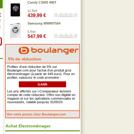
Candy CSWS 496T
11 Ref.
€
439,99 €
€
Samsung WW90T554
€
6 Ref.
547,99 €
5% de réduction
Profitez d'une réduction de 5% sur
Boulanger.com pour l'achat d'un produit gros
électroménager (à partir de 449 euro). Pour en
profiter, saisissez le code promotion :
GAM5
Les prix affichés sur i-Comparateur tiennent
compte de cette réduction. Offre non éligible en
magasin et sur les opérations commerciales et
nouveautés, valable jusqu'au 31/05/24.
Voir cette promo chez Boulanger.com
Achat Electroménager