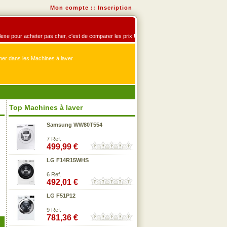
Mon compte
::
Inscription
éflexe pour acheter pas cher, c'est de comparer les prix !
er dans les Machines à laver
Top Machines à laver
Samsung WW80T554
7 Ref.
499,99 €
LG F14R15WHS
6 Ref.
492,01 €
LG F51P12
9 Ref.
781,36 €