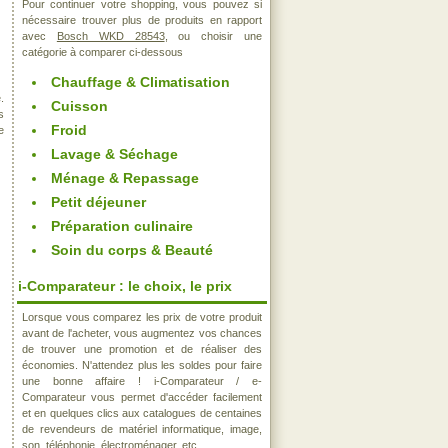
Pour continuer votre shopping, vous pouvez si
nécessaire trouver plus de produits en rapport
avec
Bosch WKD 28543
, ou choisir une
catégorie à comparer ci-dessous
Chauffage & Climatisation
.
Cuisson
s
Froid
e
Lavage & Séchage
Ménage & Repassage
Petit déjeuner
Préparation culinaire
Soin du corps & Beauté
i-Comparateur : le choix, le prix
Lorsque vous comparez les prix de votre produit
avant de l'acheter, vous augmentez vos chances
de trouver une promotion et de réaliser des
économies. N'attendez plus les soldes pour faire
une bonne affaire ! i-Comparateur / e-
Comparateur vous permet d'accéder facilement
et en quelques clics aux catalogues de centaines
de revendeurs de matériel informatique, image,
son, téléphonie, électroménager, etc..