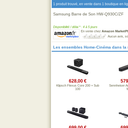
1 produit trouvé, en vente dans 1 boutique en li
Samsung Barre de Son HW-Q930C/ZF
Disponibilité / délai * : 4 à 5 jours
En vente chez
Amazon MarketPl
Aucun avis, so
Les ensembles Home-Cinéma dans la
628,00 €
579
Klipsch Flexus Core 200 + Sub
Sennheiser 
100
M
699,00 €
699