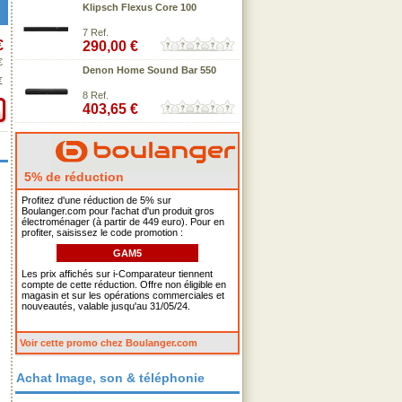
Klipsch Flexus Core 100
7 Ref.
€
290,00 €
€
Denon Home Sound Bar 550
€
8 Ref.
403,65 €
5% de réduction
Profitez d'une réduction de 5% sur
Boulanger.com pour l'achat d'un produit gros
électroménager (à partir de 449 euro). Pour en
profiter, saisissez le code promotion :
GAM5
Les prix affichés sur i-Comparateur tiennent
compte de cette réduction. Offre non éligible en
magasin et sur les opérations commerciales et
nouveautés, valable jusqu'au 31/05/24.
Voir cette promo chez Boulanger.com
Achat Image, son & téléphonie