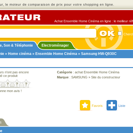
r, le moteur de comparaison de prix pour votre shopping en ligne.
Achat Ensemble Home Cinéma en ligne : le meilleur réfl
Cherch
e, Son & Téléphonie
Electroménager
nie
»
Home cinéma
»
Ensemble Home Cinéma
» Samsung HW-Q930C
urs n'ont pas encore
Catégorie
:
achat Ensemble Home Cinéma
té ce produit
Marque
:
SAMSUNG
»
Site du constructeur
onne mon avis !
Favoris
Liste
s
ne