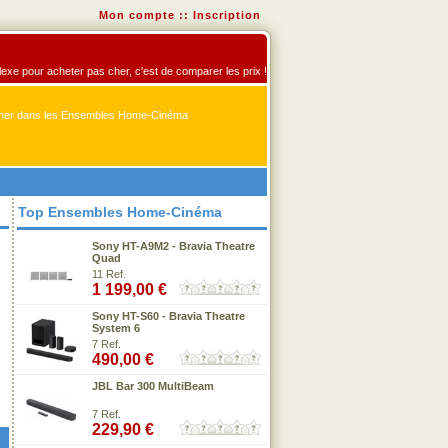
Mon compte
::
Inscription
exe pour acheter pas cher, c'est de comparer les prix !
er dans les Ensembles Home-Cinéma
Top Ensembles Home-Cinéma
Sony HT-A9M2 - Bravia Theatre
Quad
11 Ref.
1 199,00 €
Sony HT-S60 - Bravia Theatre
System 6
7 Ref.
490,00 €
JBL Bar 300 MultiBeam
7 Ref.
229,90 €