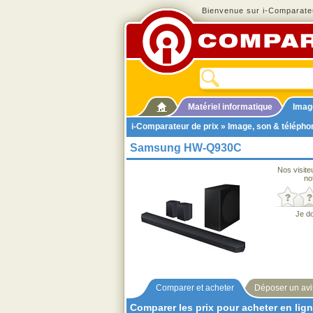
Bienvenue sur i-Comparateu
Matériel informatique
Imag
i-Comparateur de prix
»
Image, son & télépho
Samsung HW-Q930C
Nos visite
no
Je d
Comparer et acheter
Déposer un avi
Comparer les prix pour acheter en lig