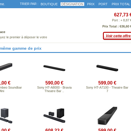
gne.
TRIER PAR :
BOUTIQUE
DÉSIGNATION
PRIX
PORT
PRIX TOTAL
627,73 
Port : + 8,87 
Prix Total : 636,60 
ace
Voir cette offre
yez le premier à déposer le votre
 même gamme de prix
,00 €
590,00 €
599,00 €
Ambeo Soundbar
Sony HT-A8000 - Bravia
Sony HT-A7100 - Theatre Bar
ini
Theatre Bar ..
7
,00 €
608,23 €
599,00 €