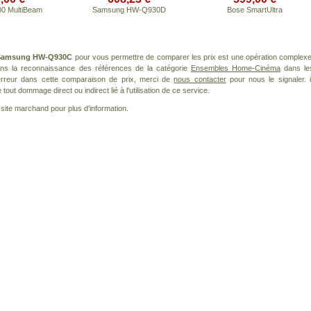
00 MultiBeam
Samsung HW-Q930D
Bose SmartUltra
Samsung HW-Q930C
pour vous permettre de comparer les prix est une opération complexe
dans la reconnaissance des références de la catégorie
Ensembles Home-Cinéma
dans le
 erreur dans cette comparaison de prix, merci de
nous contacter
pour nous le signaler. i
ut dommage direct ou indirect lié à l'utilisation de ce service.
le site marchand pour plus d'information.