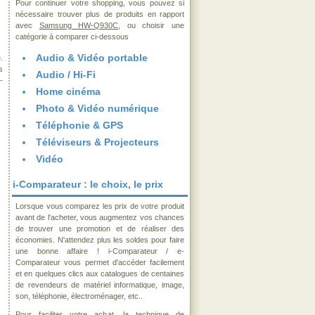
Pour continuer votre shopping, vous pouvez si
nécessaire trouver plus de produits en rapport
avec
Samsung HW-Q930C
, ou choisir une
catégorie à comparer ci-dessous
Audio & Vidéo portable
.
s
Audio / Hi-Fi
-
Home cinéma
Photo & Vidéo numérique
Téléphonie & GPS
Téléviseurs & Projecteurs
Vidéo
i-Comparateur : le choix, le prix
Lorsque vous comparez les prix de votre produit
avant de l'acheter, vous augmentez vos chances
de trouver une promotion et de réaliser des
économies. N'attendez plus les soldes pour faire
une bonne affaire ! i-Comparateur / e-
Comparateur vous permet d'accéder facilement
et en quelques clics aux catalogues de centaines
de revendeurs de matériel informatique, image,
son, téléphonie, électroménager, etc..
Pour faciliter votre achat, la technique de