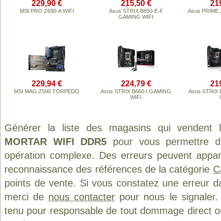
229,90 €
215,50 €
21
MSI PRO Z690-A WIFI
Asus STRIX B650-E-F
Asus PRIME 
GAMING WIFI
229,94 €
224,79 €
21
MSI MAG Z590 TORPEDO
Asus STRIX B660-I GAMING
Asus STRIX
WIFI
Générer la liste des magasins qui vendent 
MORTAR WIFI DDR5
pour vous permettre d
opération complexe. Des erreurs peuvent appara
reconnaissance des références de la catégorie
C
points de vente. Si vous constatez une erreur d
merci de
nous contacter
pour nous le signaler.
tenu pour responsable de tout dommage direct ou in