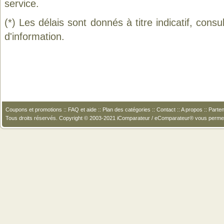
service.
(*) Les délais sont donnés à titre indicatif, cons
d'information.
Coupons et promotions
::
FAQ et aide
::
Plan des catégories
::
Contact
::
A propos
::
Parten
Tous droits réservés. Copyright © 2003-2021 iComparateur / eComparateur® vous perme