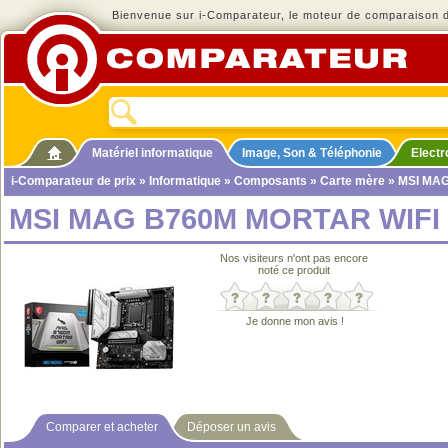
Bienvenue sur i-Comparateur, le moteur de comparaison de
Matériel informatique
Image, Son & Téléphonie
Elect
i-Comparateur de prix
»
Informatique
»
Composants
»
Carte mère
» MSI MA
MSI MAG B760M MORTAR WIFI
Nos visiteurs n'ont pas encore
noté ce produit
Je donne mon avis !
Comparer et acheter
Déposer un avis