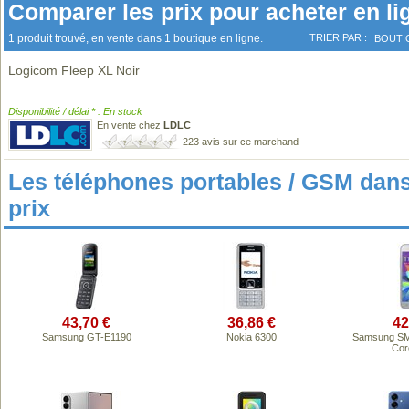
Comparer les prix pour acheter en li
1 produit trouvé, en vente dans 1 boutique en ligne.
TRIER PAR :
BOUTI
Logicom Fleep XL Noir
Disponibilité / délai * : En stock
En vente chez
LDLC
223 avis sur ce marchand
Les téléphones portables / GSM da
prix
43,70 €
36,86 €
42
Samsung GT-E1190
Nokia 6300
Samsung SM
Cor