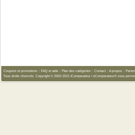
Coupons et promotions
::
FAQ et aide
::
Plan des catégories
::
Contact
::
A propos
::
Parten
Tous droits réservés. Copyright © 2003-2021 iComparateur / eComparateur® vous perme