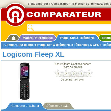
Bienvenue sur i-Comparateur, le moteur de comparaison de
Matériel informatique
Image, Son & Téléphonie
Elect
i-Comparateur de prix
»
Image, son & téléphonie
»
Téléphonie & GPS
»
Télép
Logicom Fleep XL
Nos visiteurs n'ont pas encore
noté ce produit
Je donne mon avis !
Comparer et acheter
Déposer un avis