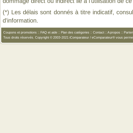
dommage direct ou indirect lié à l'utilisation de ce
(*) Les délais sont donnés à titre indicatif, cons
d'information.
Coupons et promotions
::
FAQ et aide
::
Plan des catégories
::
Contact
::
A propos
::
Parten
Tous droits réservés. Copyright © 2003-2021 iComparateur / eComparateur® vous perme