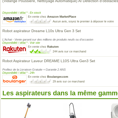
(Vidange Poussière, Nettoyage Automatique) AI Détection d'obstacle
Disponibilité / délai * : En stock
En vente chez
Amazon MarketPlace
Aucun avis, soyez le premier à déposer le votre
Robot aspirateur Dreame L10s Ultra Gen 3 Set
L'Achat - Vente garanti sur des millions de produits neufs ou d'occasion
Disponibilité / délai * : Voir site
En vente chez
Rakuten
244 avis sur ce marchand
Robot Aspirateur Laveur DREAME L10S Ultra Gen3 Set
Profitez de la Livraison Gratuite + Garantie 2 ANS
Disponibilité / délai * : 24h
En vente chez
Boulanger.com
29 avis sur ce marchand
Les aspirateurs dans la même gamme