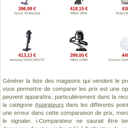
396,99 €
418,15 €
43
Dyson V8 Absolute
Nilfisk Vl500
iRobot B
413,13 €
399,00 €
44
Samsung VS20C95D2TK
Nilfisk GM80
Ecovacs DeeB
Générer la liste des magasins qui vendent le p
vous permettre de comparer les prix est une op
peuvent apparaître, particulièrement dans la re
la catégorie
Aspirateurs
dans les différents poin
une erreur dans cette comparaison de prix, mer
le signaler. i-Comparateur ne saurait être t