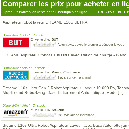
Comparer les prix pour acheter en li
8 produits trouvés, en vente dans 6 boutiques en ligne.
TRIER PAR :
BOUTI
Aspirateur robot laveur DREAME L10S ULTRA
Disponibilité / délai * : Voir site
En vente chez
BUT
Aucun avis, soyez le premier à déposer le votre
DREAME Aspirateur robot L10s Ultra avec station de charge - Blanc
Disponibilité / délai * : En stock
En vente chez
Rue du Commerce
2 avis sur ce marchand
Dreame L10s Ultra Gen 2 Robot Aspirateur Laveur 10 000 Pa, Techn
MopExtend RoboSwing, Base Entièrement Automatique, Mode
[...]
Disponibilité / délai * : En stock
En vente chez
Amazon
304 avis sur ce marchand
dreame L10s Ultra Robot Aspirateur Laveur avec Base Autonettoyant