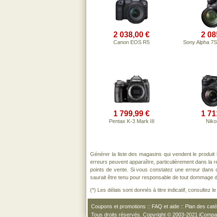
2 038,00 €
2 08
Canon EOS R5
Sony Alpha 7S
1 799,99 €
1 71
Pentax K-3 Mark III
Nikon
Générer la liste des magasins qui vendent le produit
erreurs peuvent apparaître, particulièrement dans la
points de vente. Si vous constatez une erreur dans 
saurait être tenu pour responsable de tout dommage direc
(*) Les délais sont donnés à titre indicatif, consultez 
Coupons et promotions
::
FAQ et aide
::
Plan des caté
Tous droits réservés. Copyright © 2003-2021 iComp