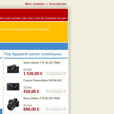
Mon compte
::
Inscription
flexe pour acheter pas cher, c'est de comparer les prix !
er dans les Appareils photo numériques
Top Appareils photo numériques
Sony Alpha 7 IV (ILCE-7M4)
94 Ref.
1 530,00 €
Canon PowerShot SX740 HS
20 Ref.
416,66 €
Sony Alpha 7 III (ILCE-7M3)
86 Ref.
896,00 €