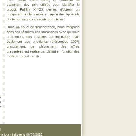
traitement des prix utilisée pour identifier le
produit Fujifilm X-H2S permet d'obtenir un
comparatif lisible, simple et rapide des Appareils
photo numériques en vente sur Internet.
Dans un souci de transparence, nous intégrons
dans nos résultats des marchands avec qui nous
entretenons des relations commerciales, mais
également des enseignes référencées 100%
gratuitement. Le classement des offres
présentées est réalisé par défaut en fonction des
meilleurs prix de vente.
s
s
e
d
 à jour réalisée le 06/08/2026.