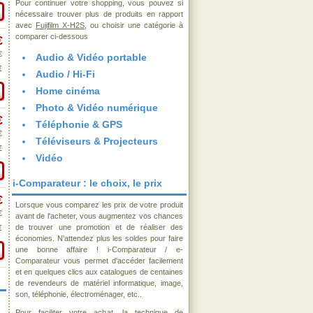
Pour continuer votre shopping, vous pouvez si
nécessaire trouver plus de produits en rapport
avec
Fujifilm X-H2S
, ou choisir une catégorie à
comparer ci-dessous
€
€
Audio & Vidéo portable
€
Audio / Hi-Fi
Home cinéma
Photo & Vidéo numérique
€
Téléphonie & GPS
€
Téléviseurs & Projecteurs
€
Vidéo
i-Comparateur : le choix, le prix
€
Lorsque vous comparez les prix de votre produit
€
avant de l'acheter, vous augmentez vos chances
de trouver une promotion et de réaliser des
€
économies. N'attendez plus les soldes pour faire
une bonne affaire ! i-Comparateur / e-
Comparateur vous permet d'accéder facilement
et en quelques clics aux catalogues de centaines
de revendeurs de matériel informatique, image,
son, téléphonie, électroménager, etc..
Pour faciliter votre achat, la technique de