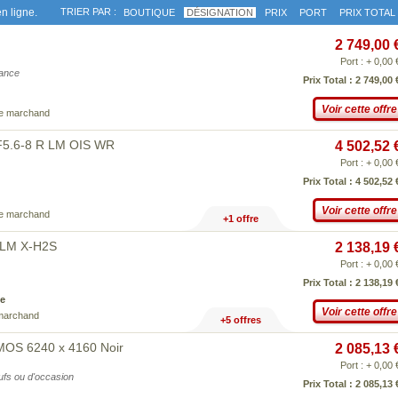
n ligne.
TRIER PAR :
BOUTIQUE
DÉSIGNATION
PRIX
PORT
PRIX TOTAL
2 749,00 
Port : + 0,00 
iance
Prix Total : 2 749,00 
Voir cette offre
ce marchand
F5.6-8 R LM OIS WR
4 502,52 
Port : + 0,00 
Prix Total : 4 502,52 
Voir cette offre
ce marchand
+1 offre
FILM X-H2S
2 138,19 
Port : + 0,00 
Prix Total : 2 138,19 
e
Voir cette offre
 marchand
+5 offres
CMOS 6240 x 4160 Noir
2 085,13 
Port : + 0,00 
eufs ou d'occasion
Prix Total : 2 085,13 