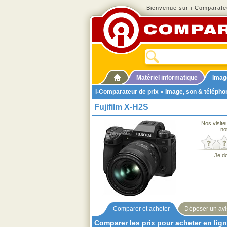
Bienvenue sur i-Comparateu
Matériel informatique
Imag
i-Comparateur de prix
»
Image, son & télépho
Fujifilm X-H2S
Nos visite
no
Je d
Comparer et acheter
Déposer un avi
Comparer les prix pour acheter en lig