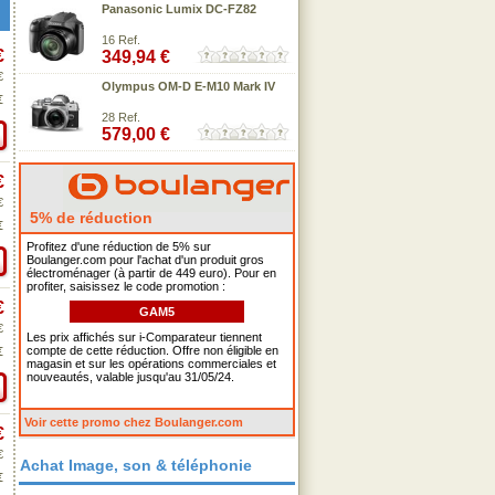
Panasonic Lumix DC-FZ82
16 Ref.
€
349,94 €
€
Olympus OM-D E-M10 Mark IV
€
28 Ref.
579,00 €
€
€
5% de réduction
€
Profitez d'une réduction de 5% sur
Boulanger.com pour l'achat d'un produit gros
électroménager (à partir de 449 euro). Pour en
profiter, saisissez le code promotion :
€
GAM5
€
Les prix affichés sur i-Comparateur tiennent
compte de cette réduction. Offre non éligible en
€
magasin et sur les opérations commerciales et
nouveautés, valable jusqu'au 31/05/24.
Voir cette promo chez Boulanger.com
€
€
Achat Image, son & téléphonie
€