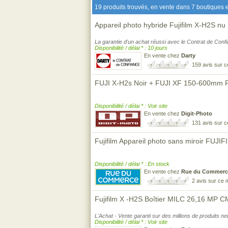
19 produits trouvés, en vente dans 7 boutiques e
Appareil photo hybride Fujifilm X-H2S nu
La garantie d'un achat réussi avec le Contrat de Conf
Disponibilité / délai * : 10 jours
En vente chez
Darty
159 avis sur 
FUJI X-H2s Noir + FUJI XF 150-600mm 
Disponibilité / délai * : Voir site
En vente chez
Digit-Photo
131 avis sur 
Fujifilm Appareil photo sans miroir FUJI
Disponibilité / délai * : En stock
En vente chez
Rue du Commerc
2 avis sur ce
Fujifilm X -H2S Boîtier MILC 26,16 MP 
L'Achat - Vente garanti sur des millions de produits n
Disponibilité / délai * : Voir site