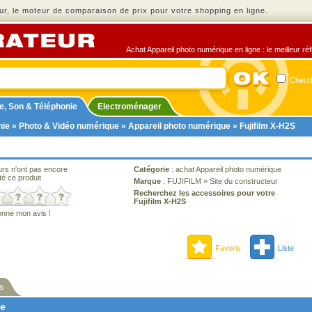
r, le moteur de comparaison de prix pour votre shopping en ligne.
Achat Appareil photo numérique en ligne : le meilleur ré
Cherch
e, Son & Téléphonie
Electroménager
nie
»
Photo & Vidéo numérique
»
Appareil photo numérique
» Fujifilm X-H2S
urs n'ont pas encore
Catégorie
:
achat Appareil photo numérique
té ce produit
Marque
:
FUJIFILM
»
Site du constructeur
Recherchez les accessoires pour votre
Fujifilm X-H2S
onne mon avis !
Favoris
Liste
s
ne