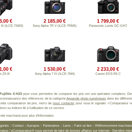
5,00 €
2 185,00 €
1 799,00 €
 III (ILCE-7SM3)
Sony Alpha 7R V (ILCE-7RM5)
Panasonic Lumix DC-GH7
1,00 €
1 530,00 €
2 233,00 €
 Z6 III
Sony Alpha 7 IV (ILCE-7M4)
Canon EOS R5 C
Fujifilm X-H2S
pour vous permettre de comparer les prix est une opération complexe. De
 reconnaissance des références de la catégorie
Appareils photo numériques
dans les différent
cette comparaison de prix, merci de
nous contacter
pour nous le signaler. i-Comparateur n
t ou indirect lié à l'utilisation de ce service.
le site marchand pour plus d'information.
gories
::
Contact
::
A propos
::
Partenaires
::
Liens
::
Faire un lien
::
Référencement marchan
arateur / eComparateur® vous permet de
faire de bonnes affaires
sur Internet - Dernière mise