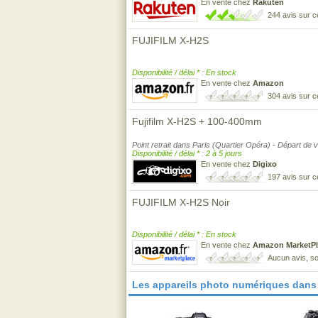
En vente chez
Rakuten
244 avis sur 
FUJIFILM X-H2S
Disponibilité / délai * : En stock
En vente chez
Amazon
304 avis sur 
Fujifilm X-H2S + 100-400mm
Point retrait dans Paris (Quartier Opéra) - Départ d
Disponibilité / délai * : 2 à 5 jours
En vente chez
Digixo
197 avis sur 
FUJIFILM X-H2S Noir
Disponibilité / délai * : En stock
En vente chez
Amazon MarketPl
Aucun avis, so
Les appareils photo numériques dans