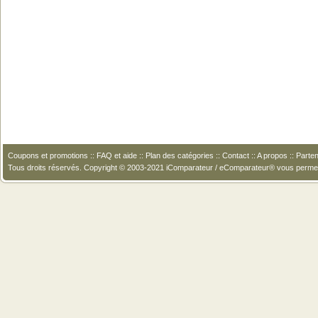
Coupons et promotions
::
FAQ et aide
::
Plan des catégories
::
Contact
::
A propos
::
Parten
Tous droits réservés. Copyright © 2003-2021 iComparateur / eComparateur® vous perme