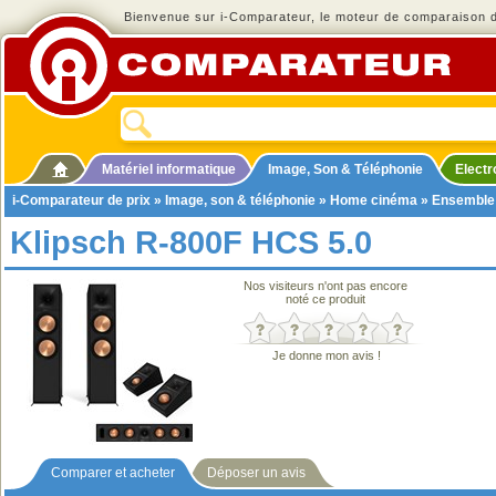
Bienvenue sur i-Comparateur, le moteur de comparaison de
Matériel informatique
Image, Son & Téléphonie
Elect
i-Comparateur de prix
»
Image, son & téléphonie
»
Home cinéma
»
Ensemble
Klipsch R-800F HCS 5.0
Nos visiteurs n'ont pas encore
noté ce produit
Je donne mon avis !
Comparer et acheter
Déposer un avis