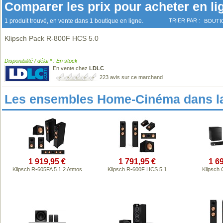
Comparer les prix pour acheter en li
1 produit trouvé, en vente dans 1 boutique en ligne.
TRIER PAR :
BOUTI
Klipsch Pack R-800F HCS 5.0
Disponibilité / délai * : En stock
En vente chez
LDLC
223 avis sur ce marchand
Les ensembles Home-Cinéma dans l
1 919,95 €
1 791,95 €
1 6
Klipsch R-605FA 5.1.2 Atmos
Klipsch R-600F HCS 5.1
Klipsch