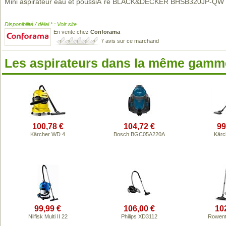
Mini aspirateur eau et poussiÃ¨re BLACK&DECKER BHSB320JP-QW
Disponibilité / délai * : Voir site
En vente chez
Conforama
7 avis sur ce marchand
Les aspirateurs dans la même gamme
100,78 €
104,72 €
99
Kärcher WD 4
Bosch BGC05A220A
Kärc
99,99 €
106,00 €
10
Nilfisk Multi II 22
Philips XD3112
Rowent