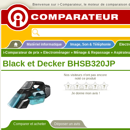
Bienvenue sur i-Comparateur, le moteur de comparaison de
Matériel informatique
Image, Son & Téléphonie
Elect
i-Comparateur de prix
»
Electroménager
»
Ménage & Repassage
»
Aspirateu
Black et Decker BHSB320JP
Nos visiteurs n'ont pas encore
noté ce produit
Je donne mon avis !
Comparer et acheter
Déposer un avis