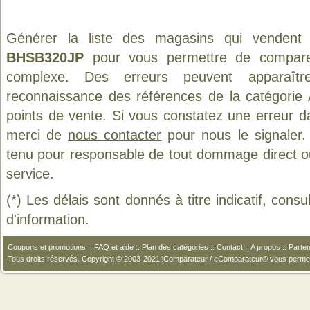
Générer la liste des magasins qui vendent
BHSB320JP
pour vous permettre de comparer
complexe. Des erreurs peuvent apparaître
reconnaissance des références de la catégorie
points de vente. Si vous constatez une erreur d
merci de
nous contacter
pour nous le signaler.
tenu pour responsable de tout dommage direct ou in
service.
(*) Les délais sont donnés à titre indicatif, cons
d'information.
Coupons et promotions
::
FAQ et aide
::
Plan des catégories
::
Contact
::
A propos
::
Parten
Tous droits réservés. Copyright © 2003-2021 iComparateur / eComparateur® vous perme