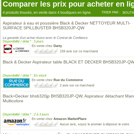
Comparer les prix pour acheter en li
4 produits trouvés, en vente dans 4 boutiques en ligne.
TRIER PAR :
BOUTI
Aspirateur à eau et poussière Black & Decker NETTOYEUR MULTI-
SURFACE SPILLBUSTER BHSB320JP-QW
La garantie d'un achat réussi avec le Contrat de Confiance
Disponibilité / délai * : 5 jours
En vente chez
Darty
159 avis sur ce marchand
Black & Decker Aspirateur table BLACK ET DECKER BHSB320JP-Q
Disponibilité / délai * : En stock
En vente chez
Rue du Commerce
2 avis sur ce marchand
Black+Decker bhsb320jp BHSB320JP-QW, Aspirateur détachant Manu
Multicolore
Disponibilité / délai * : 2 à 3 jours
En vente chez
Amazon MarketPlace
Aucun avis, soyez le premier à déposer le votre