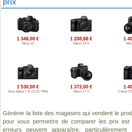
prix
1 348,00 €
1 208,88 €
1 4
Nikon Zf
Nikon Z5 II
Nik
1 530,00 €
1 372,00 €
1 4
Sony Alpha 7 IV (ILCE-7M4)
Nikon Z7 II
Canon EO
Générer la liste des magasins qui vendent le pro
pour vous permettre de comparer les prix est
erreurs peuvent apparaître, particulièremen