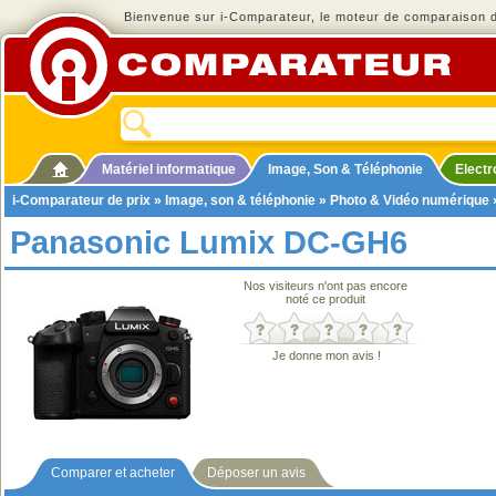
Bienvenue sur i-Comparateur, le moteur de comparaison de
Matériel informatique
Image, Son & Téléphonie
Elect
i-Comparateur de prix
»
Image, son & téléphonie
»
Photo & Vidéo numérique
Panasonic Lumix DC-GH6
Nos visiteurs n'ont pas encore
noté ce produit
Je donne mon avis !
Comparer et acheter
Déposer un avis