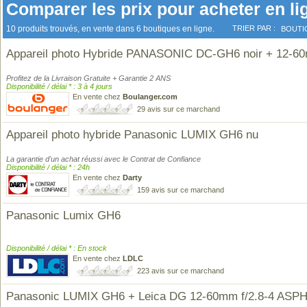
Comparer les prix pour acheter en li
10 produits trouvés, en vente dans 6 boutiques en ligne.
TRIER PAR :
BOUTI
Appareil photo Hybride PANASONIC DC-GH6 noir + 12-6
Profitez de la Livraison Gratuite + Garantie 2 ANS
Disponibilité / délai * : 3 à 4 jours
En vente chez
Boulanger.com
29 avis sur ce marchand
Appareil photo hybride Panasonic LUMIX GH6 nu
La garantie d'un achat réussi avec le Contrat de Confiance
Disponibilité / délai * : 24h
En vente chez
Darty
159 avis sur ce marchand
Panasonic Lumix GH6
Disponibilité / délai * : En stock
En vente chez
LDLC
223 avis sur ce marchand
Panasonic LUMIX GH6 + Leica DG 12-60mm f/2.8-4 ASPH