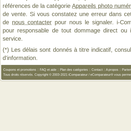
références de la catégorie
Appareils photo numér
de vente. Si vous constatez une erreur dans ce
de
nous contacter
pour nous le signaler. i-Com
pour responsable de tout dommage direct ou indi
service.
(*) Les délais sont donnés à titre indicatif, cons
d'information.
Coupons et promotions
::
FAQ et aide
::
Plan des catégories
::
Contact
::
A propos
::
Parten
Tous droits réservés. Copyright © 2003-2021 iComparateur / eComparateur® vous perme