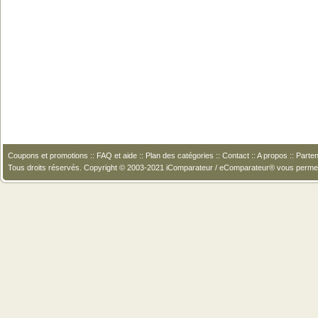
Coupons et promotions
::
FAQ et aide
::
Plan des catégories
::
Contact
::
A propos
::
Parten
Tous droits réservés. Copyright © 2003-2021 iComparateur / eComparateur® vous perme