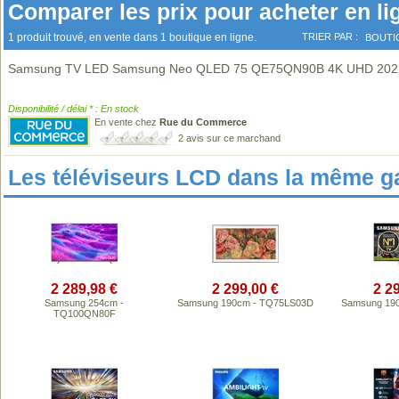
Comparer les prix pour acheter en li
1 produit trouvé, en vente dans 1 boutique en ligne.
TRIER PAR :
BOUTI
Samsung TV LED Samsung Neo QLED 75 QE75QN90B 4K UHD 202
Disponibilité / délai * : En stock
En vente chez
Rue du Commerce
2 avis sur ce marchand
Les téléviseurs LCD dans la même 
2 289,98 €
2 299,00 €
2 2
Samsung 254cm -
Samsung 190cm - TQ75LS03D
Samsung 19
TQ100QN80F