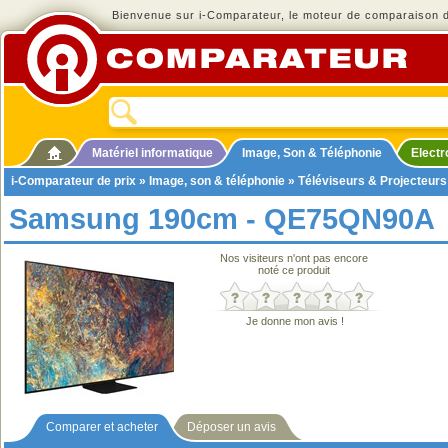
Bienvenue sur i-Comparateur, le moteur de comparaison de
Matériel informatique
Image, Son & Téléphonie
Elect
i-Comparateur de prix
»
Image, son & téléphonie
»
Téléviseurs & Projecteurs
Samsung 190cm - QE75QN90A
Nos visiteurs n'ont pas encore
noté ce produit
Je donne mon avis !
Comparer et acheter
Déposer un avis