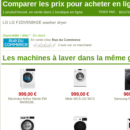
Comparer les prix pour acheter en li
1 produit trouvé, en vente dans 1 boutique en ligne.
TRIER PAR :
BOUTI
LG LG F2DV9S8H2E washer dryer
Disponibilité / délai * : En stock
En vente chez
Rue du Commerce
2 avis sur ce marchand
Les machines à laver dans la même
999,00 €
999,00 €
96
Electrolux Arthur Martin EW
Miele WCA 132 WCS
Samsung 
8W3816B..