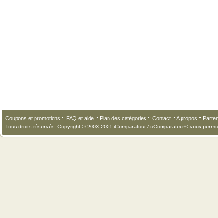
Coupons et promotions
::
FAQ et aide
::
Plan des catégories
::
Contact
::
A propos
::
Parten
Tous droits réservés. Copyright © 2003-2021 iComparateur / eComparateur® vous perme