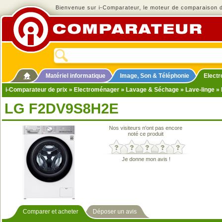
Bienvenue sur i-Comparateur, le moteur de comparaison de
Matériel informatique
Image, Son & Téléphonie
Elect
i-Comparateur de prix
»
Electroménager
»
Lavage & Séchage
»
Lave-linge
» 
LG F2DV9S8H2E
Nos visiteurs n'ont pas encore
noté ce produit
Je donne mon avis !
Comparer et acheter
Déposer un avis