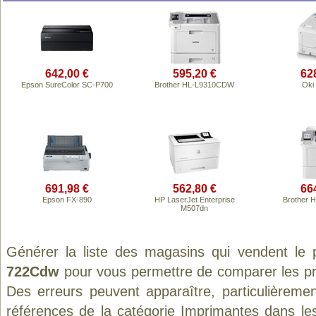
642,00 €
595,20 €
62
Epson SureColor SC-P700
Brother HL-L9310CDW
Oki
691,98 €
562,80 €
66
Epson FX-890
HP LaserJet Enterprise
Brother 
M507dn
Générer la liste des magasins qui vendent le 
722Cdw
pour vous permettre de comparer les pr
Des erreurs peuvent apparaître, particulièreme
références de la catégorie
Imprimantes
dans les