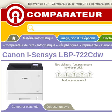
Bienvenue sur i-Comparateur, le moteur de comparaison de
Matériel informatique
Image, Son & Téléphonie
Elect
i-Comparateur de prix
»
Informatique
»
Périphériques
»
Imprimante
» Canon 
Canon i-Sensys LBP-722Cdw
Nos visiteurs n'ont pas encore
noté ce produit
Je donne mon avis !
Comparer et acheter
Déposer un avis