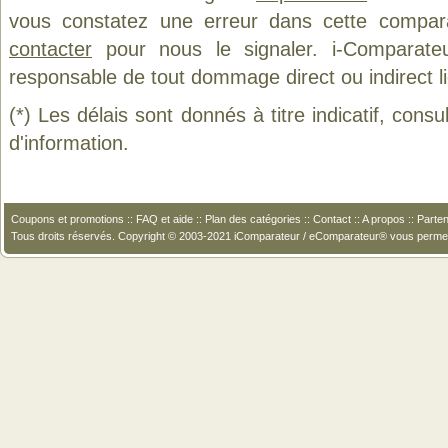
vous constatez une erreur dans cette compar
contacter
pour nous le signaler. i-Comparate
responsable de tout dommage direct ou indirect lié 
(*) Les délais sont donnés à titre indicatif, cons
d'information.
Coupons et promotions
::
FAQ et aide
::
Plan des catégories
::
Contact
::
A propos
::
Parten
Tous droits réservés. Copyright © 2003-2021 iComparateur / eComparateur® vous perme