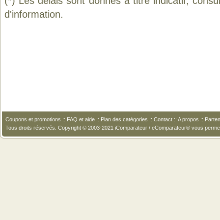
(*) Les délais sont donnés à titre indicatif, cons
d'information.
Coupons et promotions
::
FAQ et aide
::
Plan des catégories
::
Contact
::
A propos
::
Parten
Tous droits réservés. Copyright © 2003-2021 iComparateur / eComparateur® vous perme