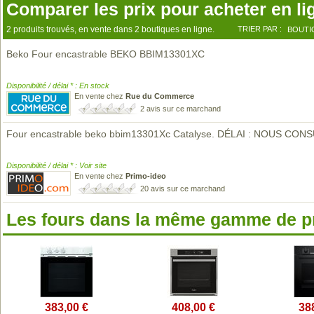
Comparer les prix pour acheter en li
2 produits trouvés, en vente dans 2 boutiques en ligne.
TRIER PAR :
BOUTI
Beko Four encastrable BEKO BBIM13301XC
Disponibilité / délai * : En stock
En vente chez
Rue du Commerce
2 avis sur ce marchand
Four encastrable beko bbim13301Xc Catalyse. DÉLAI : NOUS CON
Disponibilité / délai * : Voir site
En vente chez
Primo-ideo
20 avis sur ce marchand
Les fours dans la même gamme de p
383,00 €
408,00 €
38