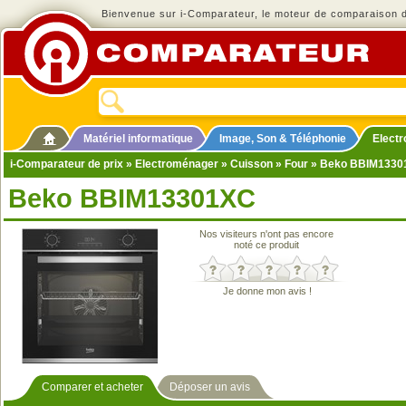
Bienvenue sur i-Comparateur, le moteur de comparaison de
Matériel informatique
Image, Son & Téléphonie
Elect
i-Comparateur de prix
»
Electroménager
»
Cuisson
»
Four
» Beko BBIM1330
Beko BBIM13301XC
Nos visiteurs n'ont pas encore
noté ce produit
Je donne mon avis !
Comparer et acheter
Déposer un avis