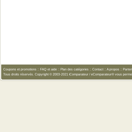
Coupons et promotions
::
FAQ et aide
::
Plan des catégories
::
Contact
::
A propos
::
Parten
Tous droits réservés. Copyright © 2003-2021 iComparateur / eComparateur® vous perme