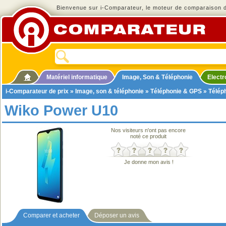
Bienvenue sur i-Comparateur, le moteur de comparaison de
Matériel informatique
Image, Son & Téléphonie
Elect
i-Comparateur de prix
»
Image, son & téléphonie
»
Téléphonie & GPS
»
Télép
Wiko Power U10
Nos visiteurs n'ont pas encore
noté ce produit
Je donne mon avis !
Comparer et acheter
Déposer un avis