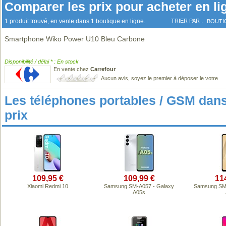
Comparer les prix pour acheter en li
1 produit trouvé, en vente dans 1 boutique en ligne.
TRIER PAR :
BOUTI
Smartphone Wiko Power U10 Bleu Carbone
Disponibilité / délai * : En stock
En vente chez
Carrefour
Aucun avis, soyez le premier à déposer le votre
Les téléphones portables / GSM da
prix
109,95 €
109,99 €
11
Xiaomi Redmi 10
Samsung SM-A057 - Galaxy
Samsung SM-
A05s