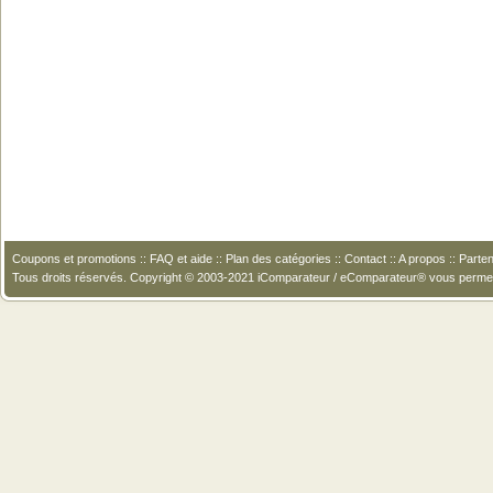
Coupons et promotions
::
FAQ et aide
::
Plan des catégories
::
Contact
::
A propos
::
Parten
Tous droits réservés. Copyright © 2003-2021 iComparateur / eComparateur® vous perme