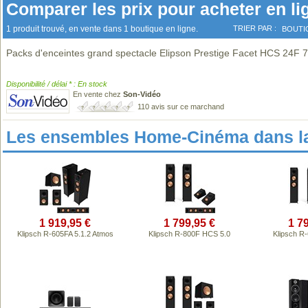
Comparer les prix pour acheter en li
1 produit trouvé, en vente dans 1 boutique en ligne.
TRIER PAR :
BOUTI
Packs d'enceintes grand spectacle Elipson Prestige Facet HCS 24F 7
Disponibilité / délai * : En stock
En vente chez
Son-Vidéo
110 avis sur ce marchand
Les ensembles Home-Cinéma dans l
1 919,95 €
1 799,95 €
1 7
Klipsch R-605FA 5.1.2 Atmos
Klipsch R-800F HCS 5.0
Klipsch R