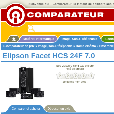
Bienvenue sur i-Comparateur, le moteur de comparaison de
Matériel informatique
Image, Son & Téléphonie
Elect
i-Comparateur de prix
»
Image, son & téléphonie
»
Home cinéma
»
Ensemble
Elipson Facet HCS 24F 7.0
Nos visiteurs n'ont pas encore
noté ce produit
Je donne mon avis !
Comparer et acheter
Déposer un avis