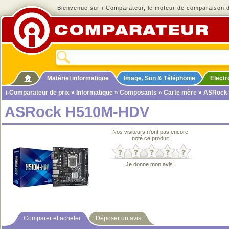
Bienvenue sur i-Comparateur, le moteur de comparaison de
Matériel informatique
Image, Son & Téléphonie
Elect
i-Comparateur de prix
»
Informatique
»
Composants
»
Carte mère
» ASRock
ASRock H510M-HDV
Nos visiteurs n'ont pas encore
noté ce produit
Je donne mon avis !
Comparer et acheter
Déposer un avis