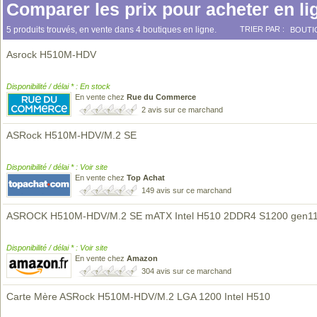
Comparer les prix pour acheter en li
5 produits trouvés, en vente dans 4 boutiques en ligne.
TRIER PAR :
BOUTI
Asrock H510M-HDV
Disponibilité / délai * : En stock
En vente chez
Rue du Commerce
2 avis sur ce marchand
ASRock H510M-HDV/M.2 SE
Disponibilité / délai * : Voir site
En vente chez
Top Achat
149 avis sur ce marchand
ASROCK H510M-HDV/M.2 SE mATX Intel H510 2DDR4 S1200 gen1
Disponibilité / délai * : Voir site
En vente chez
Amazon
304 avis sur ce marchand
Carte Mère ASRock H510M-HDV/M.2 LGA 1200 Intel H510