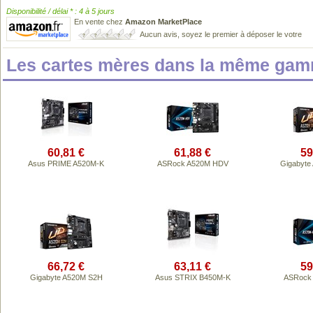
Disponibilité / délai * : 4 à 5 jours
En vente chez
Amazon MarketPlace
Aucun avis, soyez le premier à déposer le votre
Les cartes mères dans la même gam
60,81 €
61,88 €
59
Asus PRIME A520M-K
ASRock A520M HDV
Gigabyte
66,72 €
63,11 €
59
Gigabyte A520M S2H
Asus STRIX B450M-K
ASRock