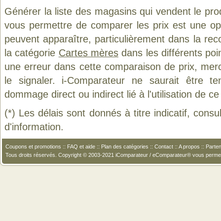
Générer la liste des magasins qui vendent le pro
vous permettre de comparer les prix est une op
peuvent apparaître, particulièrement dans la re
la catégorie
Cartes mères
dans les différents poi
une erreur dans cette comparaison de prix, mer
le signaler. i-Comparateur ne saurait être t
dommage direct ou indirect lié à l'utilisation de ce
(*) Les délais sont donnés à titre indicatif, cons
d'information.
Coupons et promotions
::
FAQ et aide
::
Plan des catégories
::
Contact
::
A propos
::
Parten
Tous droits réservés. Copyright © 2003-2021 iComparateur / eComparateur® vous perme