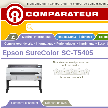
Bienvenue sur i-Comparateur, le moteur de comparaison de
Matériel informatique
Image, Son & Téléphonie
Elect
i-Comparateur de prix
»
Informatique
»
Périphériques
»
Imprimante
» Epson 
Epson SureColor SC-T5405
Nos visiteurs n'ont pas encore
noté ce produit
Je donne mon avis !
Comparer et acheter
Déposer un avis