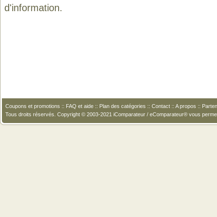
d'information.
Coupons et promotions
::
FAQ et aide
::
Plan des catégories
::
Contact
::
A propos
::
Parten
Tous droits réservés. Copyright © 2003-2021 iComparateur / eComparateur® vous perme