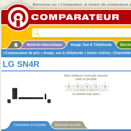
Bienvenue sur i-Comparateur, le moteur de comparaison de
Matériel informatique
Image, Son & Téléphonie
Elect
i-Comparateur de prix
»
Image, son & téléphonie
»
Home cinéma
»
Ensemble
LG SN4R
Nos visiteurs n'ont pas encore
noté ce produit
Je donne mon avis !
Comparer et acheter
Déposer un avis