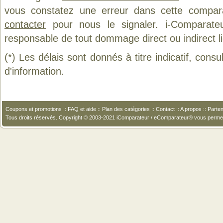
vous constatez une erreur dans cette compar
contacter
pour nous le signaler. i-Comparate
responsable de tout dommage direct ou indirect lié 
(*) Les délais sont donnés à titre indicatif, cons
d'information.
Coupons et promotions
::
FAQ et aide
::
Plan des catégories
::
Contact
::
A propos
::
Parten
Tous droits réservés. Copyright © 2003-2021 iComparateur / eComparateur® vous perme