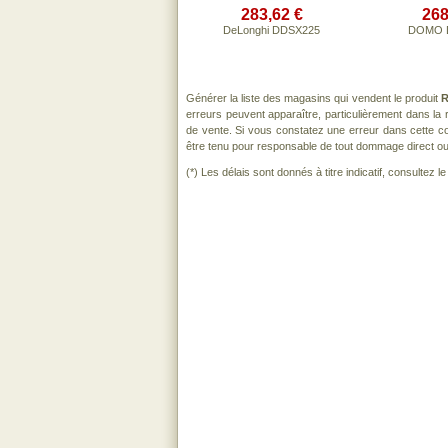
283,62 €
268
DeLonghi DDSX225
DOMO 
Générer la liste des magasins qui vendent le produit
R
erreurs peuvent apparaître, particulièrement dans l
de vente. Si vous constatez une erreur dans cette c
être tenu pour responsable de tout dommage direct ou ind
(*) Les délais sont donnés à titre indicatif, consultez 