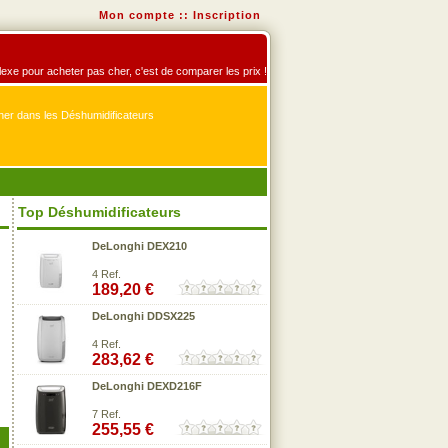
Mon compte
::
Inscription
flexe pour acheter pas cher, c'est de comparer les prix !
er dans les Déshumidificateurs
Top Déshumidificateurs
DeLonghi DEX210
4 Ref.
189,20 €
DeLonghi DDSX225
4 Ref.
283,62 €
DeLonghi DEXD216F
7 Ref.
255,55 €