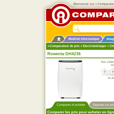
Bienvenue sur i-Comparateu
Matériel informatique
Imag
i-Comparateur de prix
»
Electroménager
»
Ch
Rowenta DH4236
Nos visite
no
Je d
Comparer et acheter
Déposer un avi
Comparer les prix pour acheter en lig