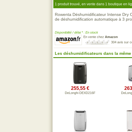
1 produit trouvé, en vente dans 1 boutique en li
Rowenta Déshumidificateur Intense Dry
de déshumidification automatique à 3 p
Disponibilité / délai * : En stock
En vente chez
Amazon
304 avis sur 
Les déshumidificateurs dans la même
255,55 €
263
DeLonghi DEXD216F
DeLong