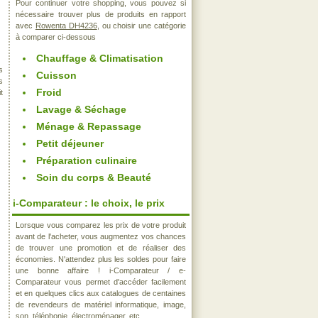
Pour continuer votre shopping, vous pouvez si
nécessaire trouver plus de produits en rapport
avec
Rowenta DH4236
, ou choisir une catégorie
à comparer ci-dessous
Chauffage & Climatisation
s
Cuisson
s
Froid
t
Lavage & Séchage
Ménage & Repassage
Petit déjeuner
Préparation culinaire
Soin du corps & Beauté
i-Comparateur : le choix, le prix
Lorsque vous comparez les prix de votre produit
avant de l'acheter, vous augmentez vos chances
de trouver une promotion et de réaliser des
économies. N'attendez plus les soldes pour faire
une bonne affaire ! i-Comparateur / e-
Comparateur vous permet d'accéder facilement
et en quelques clics aux catalogues de centaines
de revendeurs de matériel informatique, image,
son, téléphonie, électroménager, etc..