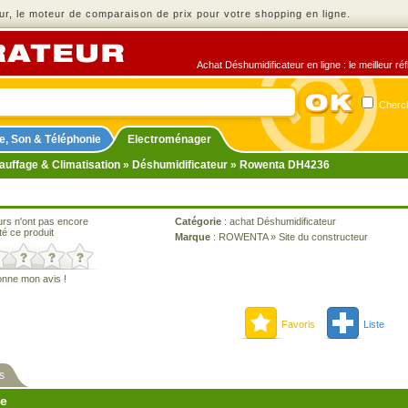
r, le moteur de comparaison de prix pour votre shopping en ligne.
Achat Déshumidificateur en ligne : le meilleur ré
Cherch
e, Son & Téléphonie
Electroménager
auffage & Climatisation
»
Déshumidificateur
» Rowenta DH4236
urs n'ont pas encore
Catégorie
:
achat Déshumidificateur
té ce produit
Marque
:
ROWENTA
»
Site du constructeur
onne mon avis !
Favoris
Liste
s
ne