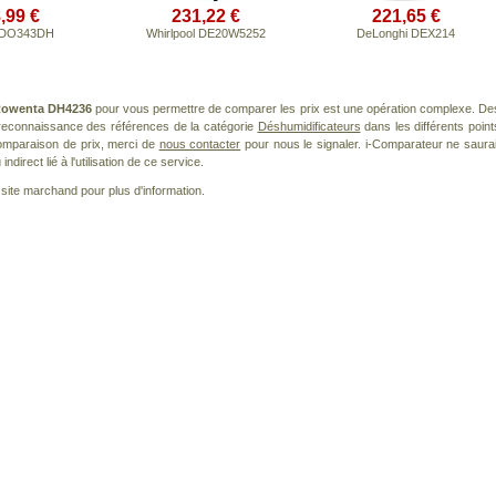
,99 €
231,22 €
221,65 €
DO343DH
Whirlpool DE20W5252
DeLonghi DEX214
owenta DH4236
pour vous permettre de comparer les prix est une opération complexe. De
a reconnaissance des références de la catégorie
Déshumidificateurs
dans les différents point
omparaison de prix, merci de
nous contacter
pour nous le signaler. i-Comparateur ne saurai
irect lié à l'utilisation de ce service.
le site marchand pour plus d'information.