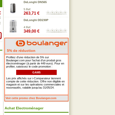
DeLonghi DNS65
5 Ref.
€
263,71 €
€
DeLonghi DD230P
€
4 Ref.
349,00 €
5% de réduction
Profitez d'une réduction de 5% sur
Boulanger.com pour l'achat d'un produit gros
électroménager (à partir de 449 euro). Pour en
profiter, saisissez le code promotion :
GAM5
Les prix affichés sur i-Comparateur tiennent
compte de cette réduction. Offre non éligible en
magasin et sur les opérations commerciales et
nouveautés, valable jusqu'au 31/05/24.
Voir cette promo chez Boulanger.com
Achat Electroménager