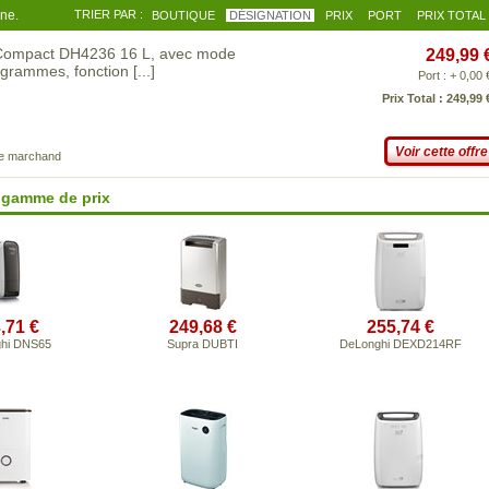
gne.
TRIER PAR :
BOUTIQUE
DÉSIGNATION
PRIX
PORT
PRIX TOTAL
 Compact DH4236 16 L, avec mode
249,99 
rogrammes, fonction
[...]
Port : + 0,00 
Prix Total : 249,99 
Voir cette offre
ce marchand
 gamme de prix
,71 €
249,68 €
255,74 €
hi DNS65
Supra DUBTI
DeLonghi DEXD214RF