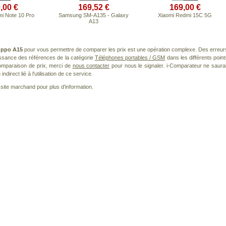
,00 €
169,52 €
169,00 €
i Note 10 Pro
Samsung SM-A135 - Galaxy
Xiaomi Redmi 15C 5G
A13
ppo A15
pour vous permettre de comparer les prix est une opération complexe. Des erreur
issance des références de la catégorie
Téléphones portables / GSM
dans les différents point
omparaison de prix, merci de
nous contacter
pour nous le signaler. i-Comparateur ne saurai
irect lié à l'utilisation de ce service.
le site marchand pour plus d'information.