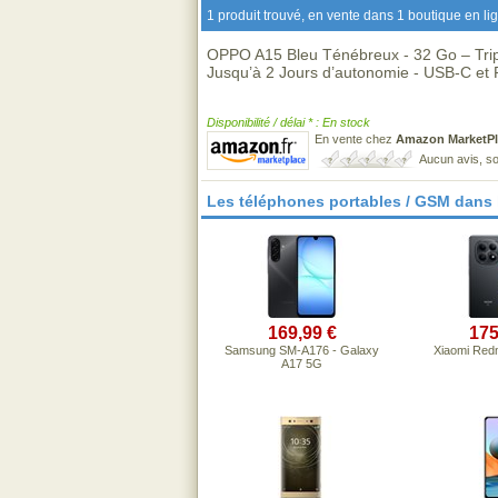
1 produit trouvé, en vente dans 1 boutique en li
OPPO A15 Bleu Ténébreux - 32 Go – Tri
Jusqu’à 2 Jours d’autonomie - USB-C et 
Disponibilité / délai * : En stock
En vente chez
Amazon MarketPl
Aucun avis, so
Les téléphones portables / GSM dans
169,99 €
175
Samsung SM-A176 - Galaxy
Xiaomi Red
A17 5G