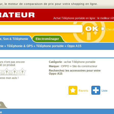
r, le moteur de comparaison de prix pour votre shopping en ligne.
Achat Téléphone portable en ligne : le meilleur ré
Cherch
e, Son & Téléphonie
Electroménager
nie
»
Téléphonie & GPS
»
Téléphone portable
» Oppo A15
urs n'ont pas encore
Catégorie
:
achat Téléphone portable
té ce produit
Marque
:
OPPO
»
Site du constructeur
Recherchez les accessoires pour votre
Oppo A15
onne mon avis !
Favoris
Liste
s
ne