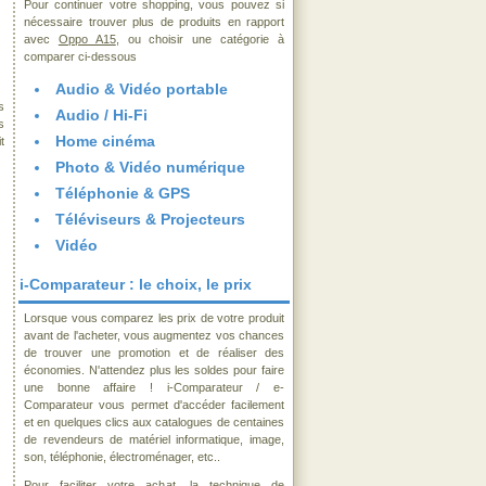
Pour continuer votre shopping, vous pouvez si
nécessaire trouver plus de produits en rapport
avec
Oppo A15
, ou choisir une catégorie à
comparer ci-dessous
Audio & Vidéo portable
s
Audio / Hi-Fi
s
Home cinéma
t
Photo & Vidéo numérique
Téléphonie & GPS
Téléviseurs & Projecteurs
Vidéo
i-Comparateur : le choix, le prix
Lorsque vous comparez les prix de votre produit
avant de l'acheter, vous augmentez vos chances
de trouver une promotion et de réaliser des
économies. N'attendez plus les soldes pour faire
une bonne affaire ! i-Comparateur / e-
Comparateur vous permet d'accéder facilement
et en quelques clics aux catalogues de centaines
de revendeurs de matériel informatique, image,
son, téléphonie, électroménager, etc..
Pour faciliter votre achat, la technique de