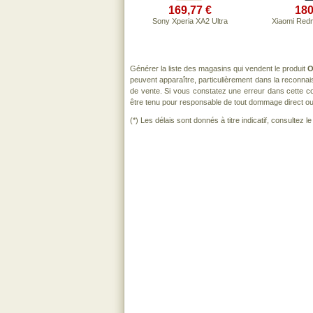
169,77 €
180
Sony Xperia XA2 Ultra
Xiaomi Redm
Générer la liste des magasins qui vendent le produit
O
peuvent apparaître, particulièrement dans la reconna
de vente. Si vous constatez une erreur dans cette c
être tenu pour responsable de tout dommage direct ou ind
(*) Les délais sont donnés à titre indicatif, consultez 