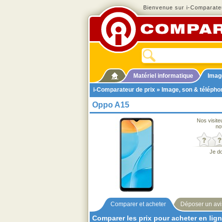
Bienvenue sur i-Comparateu
Matériel informatique
Imag
i-Comparateur de prix
»
Image, son & télépho
Oppo A15
Nos visite
no
Je d
Comparer et acheter
Déposer un avi
Comparer les prix pour acheter en lig