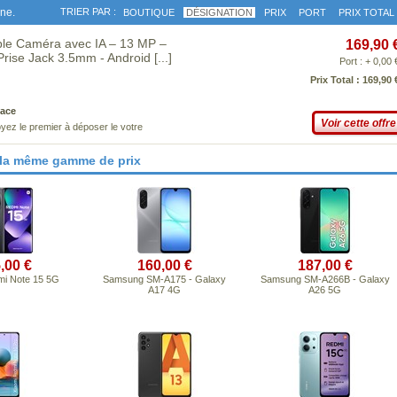
gne.
TRIER PAR :
BOUTIQUE
DÉSIGNATION
PRIX
PORT
PRIX TOTAL
ple Caméra avec IA – 13 MP –
169,90 
Prise Jack 3.5mm - Android
[...]
Port : + 0,00 
Prix Total : 169,90 
ace
Voir cette offre
yez le premier à déposer le votre
 la même gamme de prix
,00 €
160,00 €
187,00 €
mi Note 15 5G
Samsung SM-A175 - Galaxy
Samsung SM-A266B - Galaxy
A17 4G
A26 5G