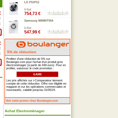
LG F51P12
9 Ref.
€
754,73 €
€
Samsung WW90T554
€
6 Ref.
547,99 €
€
€
5% de réduction
€
Profitez d'une réduction de 5% sur
Boulanger.com pour l'achat d'un produit gros
électroménager (à partir de 449 euro). Pour en
profiter, saisissez le code promotion :
GAM5
Les prix affichés sur i-Comparateur tiennent
compte de cette réduction. Offre non éligible en
magasin et sur les opérations commerciales et
nouveautés, valable jusqu'au 31/05/24.
Voir cette promo chez Boulanger.com
Achat Electroménager