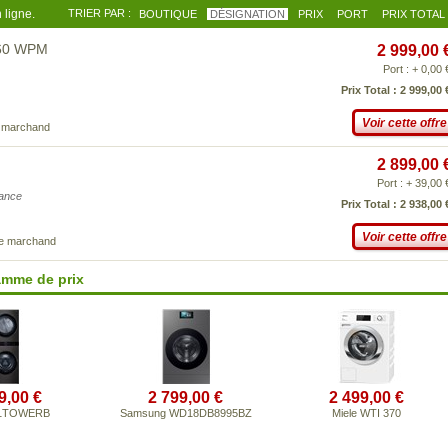
 ligne.
TRIER PAR :
BOUTIQUE
DÉSIGNATION
PRIX
PORT
PRIX TOTAL
860 WPM
2 999,00 
Port : + 0,00 
Prix Total : 2 999,00 
Voir cette offre
e marchand
2 899,00 
Port : + 39,00 
iance
Prix Total : 2 938,00 
Voir cette offre
ce marchand
amme de prix
9,00 €
2 799,00 €
2 499,00 €
61TOWERB
Samsung WD18DB8995BZ
Miele WTI 370