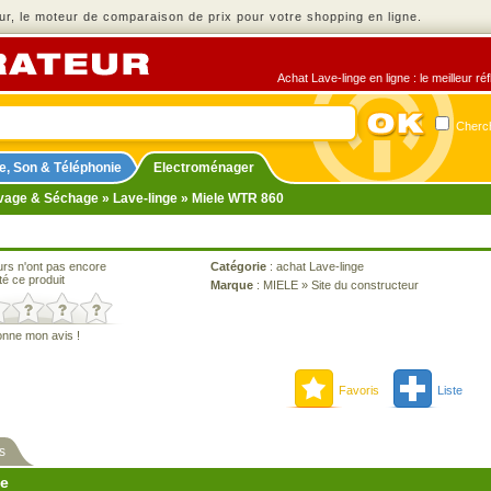
r, le moteur de comparaison de prix pour votre shopping en ligne.
Achat Lave-linge en ligne : le meilleur r
Cherch
e, Son & Téléphonie
Electroménager
vage & Séchage
»
Lave-linge
» Miele WTR 860
urs n'ont pas encore
Catégorie
:
achat Lave-linge
té ce produit
Marque
:
MIELE
»
Site du constructeur
onne mon avis !
Favoris
Liste
s
ne