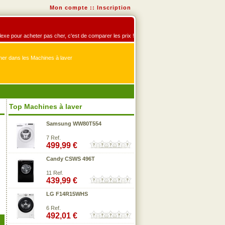
Mon compte
::
Inscription
éflexe pour acheter pas cher, c'est de comparer les prix !
er dans les Machines à laver
Top Machines à laver
Samsung WW80T554
7 Ref.
499,99 €
Candy CSWS 496T
11 Ref.
439,99 €
LG F14R15WHS
6 Ref.
492,01 €