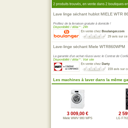
2 produits trouvés, en vente dans 2 boutiques en
Lave linge séchant hublot MIELE WTR 
Profitez de la livraison gratuite à domicile !
Disponibilité / délai * : 24h
En vente chez
Boulanger.com
29 avis sur c
Lave-linge séchant Miele WTR860WPM
La garantie d'un achat réussi avec le Contrat de Conf
Disponibilité / délai * : Voir site
En vente chez
Darty
159 avis sur 
Les machines à laver dans la même g
3 009,00 €
2 59
Miele WWV 980 WPS
LG F7