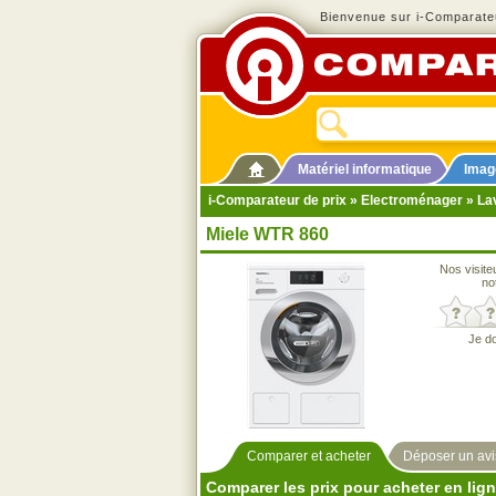
Bienvenue sur i-Comparateu
Matériel informatique
Imag
i-Comparateur de prix
»
Electroménager
»
La
Miele WTR 860
Nos visite
no
Je d
Comparer et acheter
Déposer un avi
Comparer les prix pour acheter en lig