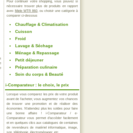
Pour continuer votre shopping, vous pouvez si
nécessaire trouver plus de produits en rapport
avec
Miele WTR 860
, ou choisir une catégorie à
comparer ci-dessous
Chauffage & Climatisation
Cuisson
Froid
Lavage & Séchage
Ménage & Repassage
s
Petit déjeuner
e
Préparation culinaire
e
Soin du corps & Beauté
i-Comparateur : le choix, le prix
Lorsque vous comparez les prix de votre produit
avant de l'acheter, vous augmentez vos chances
de trouver une promotion et de réaliser des
économies. N'attendez plus les soldes pour faire
une bonne affaire ! i-Comparateur / e-
Comparateur vous permet d'accéder facilement
et en quelques clics aux catalogues de centaines
de revendeurs de matériel informatique, image,
son, téléphonie, électroménager, etc..