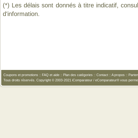
(*) Les délais sont donnés à titre indicatif, cons
d'information.
Coupons et promotions
::
FAQ et aide
::
Plan des catégories
::
Contact
::
A propos
::
Parten
Tous droits réservés. Copyright © 2003-2021 iComparateur / eComparateur® vous perme