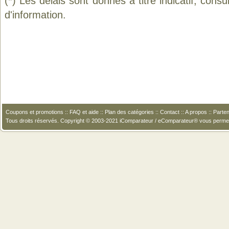
(*) Les délais sont donnés à titre indicatif, cons
d'information.
Coupons et promotions
::
FAQ et aide
::
Plan des catégories
::
Contact
::
A propos
::
Parten
Tous droits réservés. Copyright © 2003-2021 iComparateur / eComparateur® vous perme