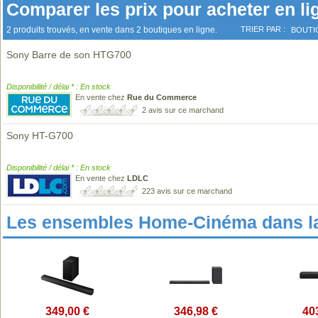
Comparer les prix pour acheter en li
2 produits trouvés, en vente dans 2 boutiques en ligne.
TRIER PAR :
BOUTI
Sony Barre de son HTG700
Disponibilité / délai * : En stock
En vente chez
Rue du Commerce
2 avis sur ce marchand
Sony HT-G700
Disponibilité / délai * : En stock
En vente chez
LDLC
223 avis sur ce marchand
Les ensembles Home-Cinéma dans l
349,00 €
346,98 €
40