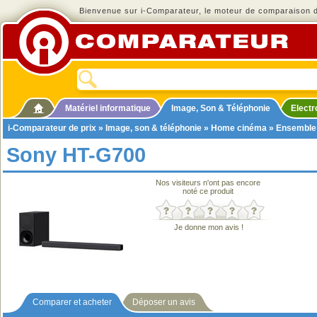
Bienvenue sur i-Comparateur, le moteur de comparaison de
Matériel informatique
Image, Son & Téléphonie
Elect
i-Comparateur de prix
»
Image, son & téléphonie
»
Home cinéma
»
Ensemble
Sony HT-G700
Nos visiteurs n'ont pas encore
noté ce produit
Je donne mon avis !
Comparer et acheter
Déposer un avis