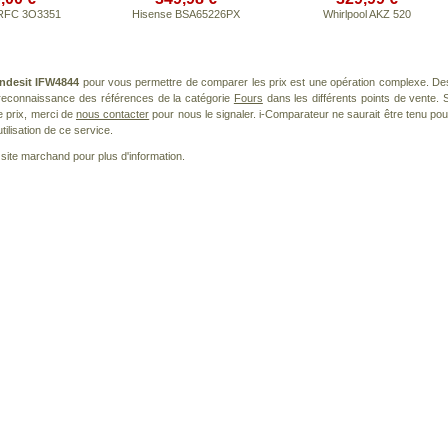
 RFC 3O3351
Hisense BSA65226PX
Whirlpool AKZ 520
Indesit IFW4844
pour vous permettre de comparer les prix est une opération complexe. De
a reconnaissance des références de la catégorie
Fours
dans les différents points de vente. S
 prix, merci de
nous contacter
pour nous le signaler. i-Comparateur ne saurait être tenu pou
tilisation de ce service.
le site marchand pour plus d'information.