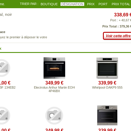
gne.
TRIER PAR :
BOUTIQUE
DÉSIGNATION
PRIX
PORT
PRIX TOTAL
l, noir
338,69 
Port : + 40,67 
Prix Total : 379,36 
ace
Voir cette offre
yez le premier à déposer le votre
x
,00 €
349,99 €
339,99 €
BF 134EB2
Electrolux Arthur Martin EOH
Whirlpool OAKP9 555
4P46BX
,00 €
349,98 €
329,99 €