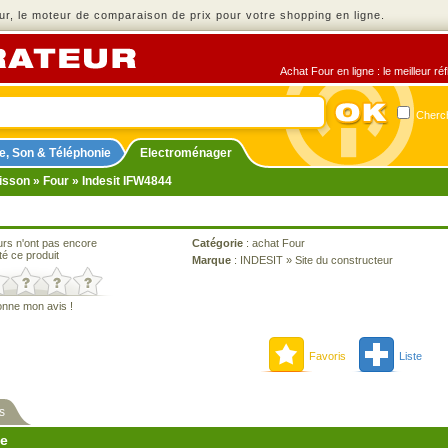
r, le moteur de comparaison de prix pour votre shopping en ligne.
Achat Four en ligne : le meilleur r
Cherch
e, Son & Téléphonie
Electroménager
isson
»
Four
» Indesit IFW4844
urs n'ont pas encore
Catégorie
:
achat Four
té ce produit
Marque
:
INDESIT
»
Site du constructeur
onne mon avis !
Favoris
Liste
s
ne