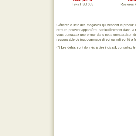
Teka HSB 635
Rosières
Générer la liste des magasins qui vendent le produit
erreurs peuvent apparaître, particulièrement dans l
vous constatez une erreur dans cette comparaison de
responsable de tout dommage direct ou indirect lié à l'u
(*) Les délais sont donnés à titre indicatif, consultez 