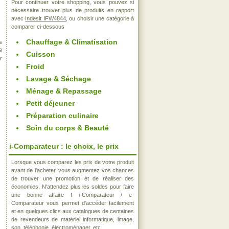
Pour continuer votre shopping, vous pouvez si
nécessaire trouver plus de produits en rapport
avec
Indesit IFW4844
, ou choisir une catégorie à
comparer ci-dessous
Chauffage & Climatisation
s
i
Cuisson
r
Froid
Lavage & Séchage
Ménage & Repassage
Petit déjeuner
Préparation culinaire
Soin du corps & Beauté
i-Comparateur : le choix, le prix
Lorsque vous comparez les prix de votre produit
avant de l'acheter, vous augmentez vos chances
de trouver une promotion et de réaliser des
économies. N'attendez plus les soldes pour faire
une bonne affaire ! i-Comparateur / e-
Comparateur vous permet d'accéder facilement
et en quelques clics aux catalogues de centaines
de revendeurs de matériel informatique, image,
son, téléphonie, électroménager, etc..