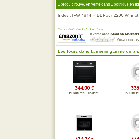
1 produit trouvé, en vente dans 1 boutique en li
Indesit IFW 4844 H BL Four 2200 W, méta
Disponibilité / délai * : En stock
En vente chez
Amazon MarketPl
Aucun avis, so
Les fours dans la même gamme de pri
344,00 €
335
Bosch HBF 153BB0
Bosch H
342,42 €
339