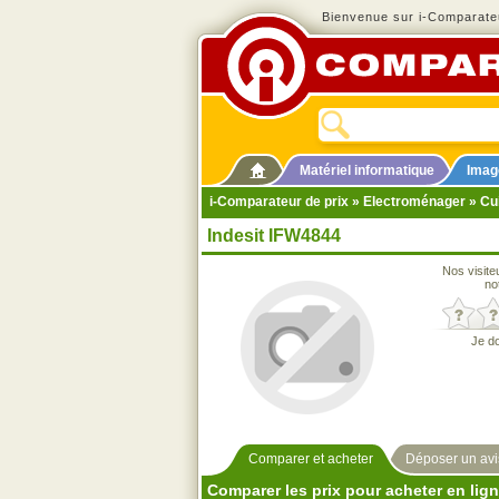
Bienvenue sur i-Comparateu
Matériel informatique
Imag
i-Comparateur de prix
»
Electroménager
»
Cu
Indesit IFW4844
Nos visite
no
Je d
Comparer et acheter
Déposer un avi
Comparer les prix pour acheter en lig