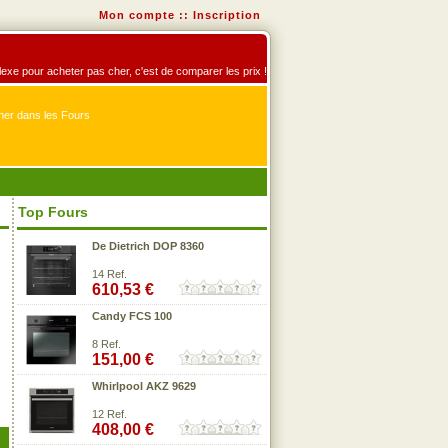
Mon compte
::
Inscription
éflexe pour acheter pas cher, c'est de comparer les prix !
er dans les Fours
Top Fours
De Dietrich DOP 8360
14 Ref.
610,53 €
Candy FCS 100
8 Ref.
151,00 €
Whirlpool AKZ 9629
12 Ref.
408,00 €