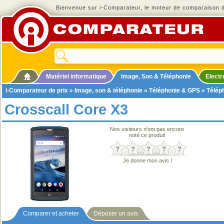
Bienvenue sur i-Comparateur, le moteur de comparaison de
Matériel informatique
Image, Son & Téléphonie
Elect
i-Comparateur de prix
»
Image, son & téléphonie
»
Téléphonie & GPS
»
Télép
Crosscall Core X3
Nos visiteurs n'ont pas encore
noté ce produit
Je donne mon avis !
Comparer et acheter
Déposer un avis