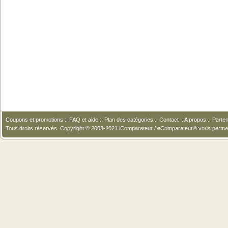
Coupons et promotions
::
FAQ et aide
::
Plan des catégories
::
Contact
::
A propos
::
Parten
Tous droits réservés. Copyright © 2003-2021 iComparateur / eComparateur® vous perme