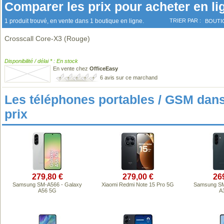
Comparer les prix pour acheter en li
1 produit trouvé, en vente dans 1 boutique en ligne.
TRIER PAR :
BOUTI
Crosscall Core-X3 (Rouge)
Disponibilité / délai * : En stock
En vente chez
OfficeEasy
6 avis sur ce marchand
Les téléphones portables / GSM da
prix
279,80 €
279,00 €
26
Samsung SM-A566 - Galaxy
Xiaomi Redmi Note 15 Pro 5G
Samsung SM
A56 5G
A