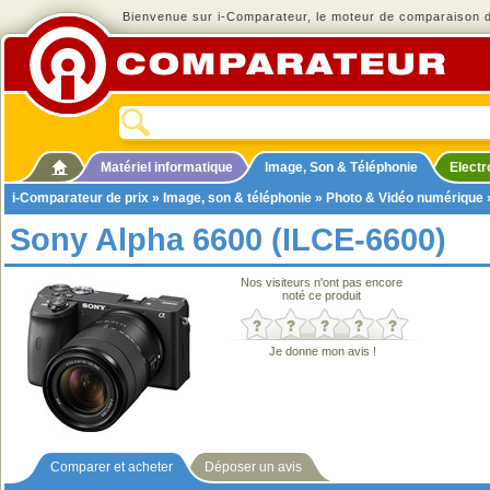
Bienvenue sur i-Comparateur, le moteur de comparaison de
Matériel informatique
Image, Son & Téléphonie
Elect
i-Comparateur de prix
»
Image, son & téléphonie
»
Photo & Vidéo numérique
Sony Alpha 6600 (ILCE-6600)
Nos visiteurs n'ont pas encore
noté ce produit
Je donne mon avis !
Comparer et acheter
Déposer un avis