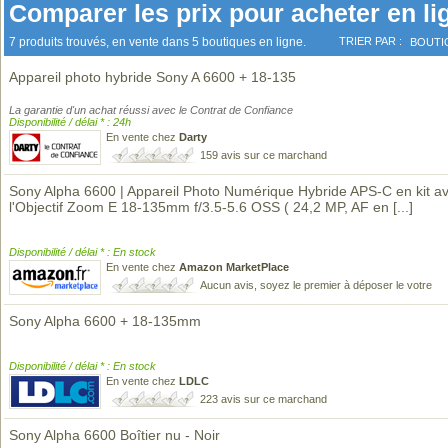
Comparer les prix pour acheter en li
7 produits trouvés, en vente dans 5 boutiques en ligne.
TRIER PAR :
BOUTI
Appareil photo hybride Sony A 6600 + 18-135
La garantie d'un achat réussi avec le Contrat de Confiance
Disponibilité / délai * : 24h
En vente chez
Darty
159 avis sur ce marchand
Sony Alpha 6600 | Appareil Photo Numérique Hybride APS-C en kit a
l'Objectif Zoom E 18-135mm f/3.5-5.6 OSS ( 24,2 MP, AF en
[...]
Disponibilité / délai * : En stock
En vente chez
Amazon MarketPlace
Aucun avis, soyez le premier à déposer le votre
Sony Alpha 6600 + 18-135mm
Disponibilité / délai * : En stock
En vente chez
LDLC
223 avis sur ce marchand
Sony Alpha 6600 Boîtier nu - Noir