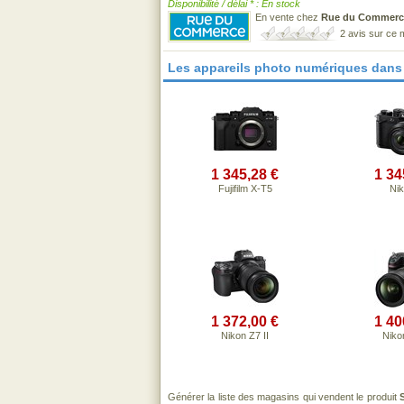
Disponibilité / délai * : En stock
En vente chez
Rue du Commerc
2 avis sur ce
Les appareils photo numériques dans
1 345,28 €
1 34
Fujifilm X-T5
Nik
1 372,00 €
1 40
Nikon Z7 II
Niko
Générer la liste des magasins qui vendent le produit