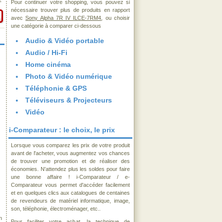
€
Pour continuer votre shopping, vous pouvez si
nécessaire trouver plus de produits en rapport
avec
Sony Alpha 7R IV ILCE-7RM4
, ou choisir
une catégorie à comparer ci-dessous
Audio & Vidéo portable
Audio / Hi-Fi
Home cinéma
Photo & Vidéo numérique
Téléphonie & GPS
Téléviseurs & Projecteurs
Vidéo
i-Comparateur : le choix, le prix
Lorsque vous comparez les prix de votre produit
avant de l'acheter, vous augmentez vos chances
de trouver une promotion et de réaliser des
économies. N'attendez plus les soldes pour faire
une bonne affaire ! i-Comparateur / e-
Comparateur vous permet d'accéder facilement
et en quelques clics aux catalogues de centaines
de revendeurs de matériel informatique, image,
son, téléphonie, électroménager, etc..
n
Pour faciliter votre achat, la technique de