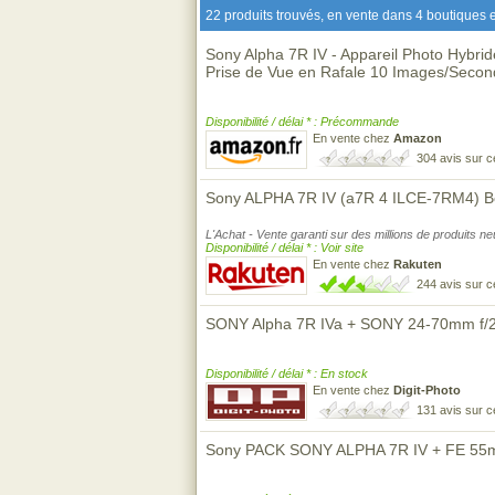
22 produits trouvés, en vente dans 4 boutiques e
Sony Alpha 7R IV - Appareil Photo Hybrid
Prise de Vue en Rafale 10 Images/Secon
Disponibilité / délai * : Précommande
En vente chez
Amazon
304 avis sur 
Sony ALPHA 7R IV (a7R 4 ILCE-7RM4) Bo
L'Achat - Vente garanti sur des millions de produits n
Disponibilité / délai * : Voir site
En vente chez
Rakuten
244 avis sur 
SONY Alpha 7R IVa + SONY 24-70mm f/2
Disponibilité / délai * : En stock
En vente chez
Digit-Photo
131 avis sur 
Sony PACK SONY ALPHA 7R IV + FE 55m