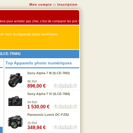
Mon compte
::
Inscription
flexe pour acheter pas cher, c'est de comparer les prix !
er dans les Appareils photo numériques
 (ILCE-7RM4)
Top Appareils photo numériques
Sony Alpha 7 III (ILCE-7M3)
86 Ref.
896,00 €
Sony Alpha 7 IV (ILCE-7M4)
94 Ref.
1 530,00 €
Panasonic Lumix DC-FZ82
16 Ref.
349,94 €