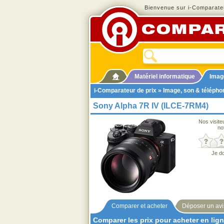
Bienvenue sur i-Comparateu
Matériel informatique
Imag
i-Comparateur de prix
»
Image, son & télépho
Sony Alpha 7R IV (ILCE-7RM4)
Nos visite
no
Je d
Comparer et acheter
Déposer un avi
Comparer les prix pour acheter en lig