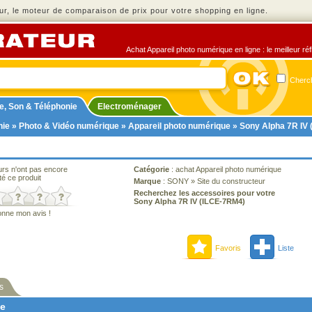
r, le moteur de comparaison de prix pour votre shopping en ligne.
Achat Appareil photo numérique en ligne : le meilleur ré
Cherch
e, Son & Téléphonie
Electroménager
nie
»
Photo & Vidéo numérique
»
Appareil photo numérique
» Sony Alpha 7R IV
urs n'ont pas encore
Catégorie
:
achat Appareil photo numérique
té ce produit
Marque
:
SONY
»
Site du constructeur
Recherchez les accessoires pour votre
Sony Alpha 7R IV (ILCE-7RM4)
onne mon avis !
Favoris
Liste
s
ne