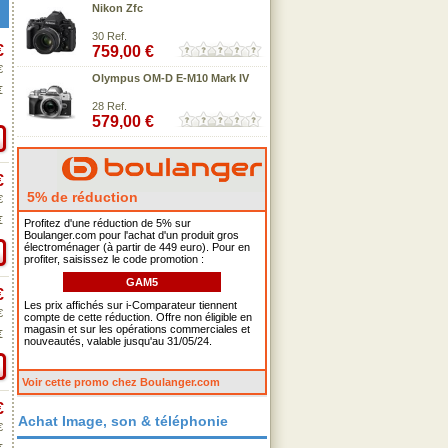
Nikon Zfc
30 Ref.
€
759,00 €
€
Olympus OM-D E-M10 Mark IV
€
28 Ref.
579,00 €
€
5% de réduction
€
€
Profitez d'une réduction de 5% sur
Boulanger.com pour l'achat d'un produit gros
électroménager (à partir de 449 euro). Pour en
profiter, saisissez le code promotion :
GAM5
€
Les prix affichés sur i-Comparateur tiennent
€
compte de cette réduction. Offre non éligible en
magasin et sur les opérations commerciales et
€
nouveautés, valable jusqu'au 31/05/24.
Voir cette promo chez Boulanger.com
€
Achat Image, son & téléphonie
€