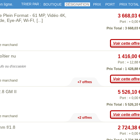
n ligne.
TRIER PAR :
BOUTIQUE
DÉSIGNATION
PRIX
PORT
PRIX TOTAL
e Plein Format - 61 MP, Vidéo 4K,
3 668,03 
de, Eye-AF, Wi-FI,
[...]
Port : + 0,00 
Prix Total : 3 668,03 
Voir cette offre
ce marchand
îtier nu
1 416,00 
Port : + 12,88 
eufs ou d'occasion
Prix Total : 1 428,88 
Voir cette offre
ce marchand
+7 offres
.8 GM II
5 526,10 
Port : + 0,00 
Prix Total : 5 526,10 
Voir cette offre
ce marchand
+2 offres
m f/1.8
2 724,38 
Port : + 0,00 