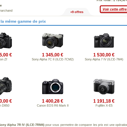
Prix Total : 2 724,38 
e
Voir cette offre
 marchand
+9 offres
 la même gamme de prix
5,00 €
1 345,00 €
1 530,00 €
on Zf
Sony Alpha 7C II (ILCE-7CM2)
Sony Alpha 7 IV (ILCE-7M4)
0,00 €
1 400,28 €
1 191,18 €
n D850
Canon EOS R6 Mark II
Fujifilm X-E5
Sony Alpha 7R IV (ILCE-7RM4)
pour vous permettre de comparer les prix est une opératio