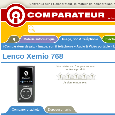
Bienvenue sur i-Comparateur, le moteur de comparaison de
Achat
Matériel informatique
Image, Son & Téléphonie
Elect
i-Comparateur de prix
»
Image, son & téléphonie
»
Audio & Vidéo portable
»
L
Lenco Xemio 768
Nos visiteurs n'ont pas encore
noté ce produit
Je donne mon avis !
Comparer et acheter
Déposer un avis