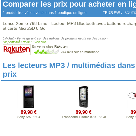
Comparer les prix pour acheter en li
1 produit trouvé, en vente dans 1 boutique en ligne.
TRIER PAR :
BOUTI
Lenco Xemio-768 Lime - Lecteur MP3 Bluetooth avec batterie rechar
et carte MicroSD 8 Go
L'Achat - Vente garanti sur des millions de produits neufs ou d'occasion
Disponibilité / délai * : Voir site
En vente chez
Rakuten
244 avis sur ce marchand
Les lecteurs MP3 / multimédias da
prix
89,98 €
89,90 €
89
Sony NW-E394
Transcend T.sonic 870 - 8 Go
Sony 