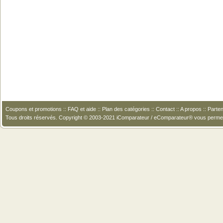
Coupons et promotions
::
FAQ et aide
::
Plan des catégories
::
Contact
::
A propos
::
Parten
Tous droits réservés. Copyright © 2003-2021 iComparateur / eComparateur® vous perme