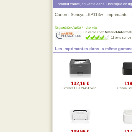
1 produit trouvé, en vente dans 1 boutique en li
Canon i-Sensys LBP113w - imprimante -
Disponibilité / délai * : Voir site
En vente chez
Materiel-Informat
11 avis sur c
Les imprimantes dans la même gamme
132,16 €
119
Brother HL-L2445DWRE
Canon Se
109,99 €
117