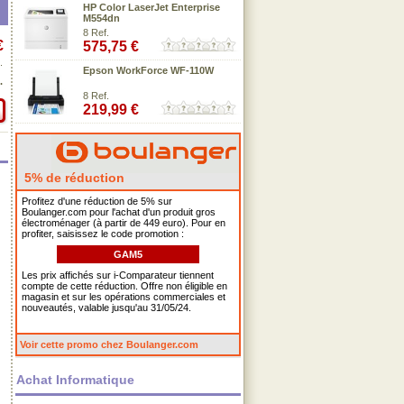
HP Color LaserJet Enterprise
M554dn
8 Ref.
€
575,75 €
.
Epson WorkForce WF-110W
.
8 Ref.
219,99 €
5% de réduction
Profitez d'une réduction de 5% sur
Boulanger.com pour l'achat d'un produit gros
électroménager (à partir de 449 euro). Pour en
profiter, saisissez le code promotion :
GAM5
Les prix affichés sur i-Comparateur tiennent
compte de cette réduction. Offre non éligible en
magasin et sur les opérations commerciales et
nouveautés, valable jusqu'au 31/05/24.
Voir cette promo chez Boulanger.com
Achat Informatique