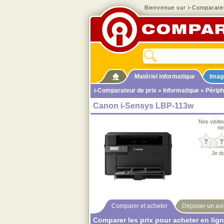
Bienvenue sur i-Comparateu
Matériel informatique
Imag
i-Comparateur de prix
»
Informatique
»
Périph
Canon i-Sensys LBP-113w
Nos visite
no
Je d
Comparer et acheter
Déposer un avi
Comparer les prix pour acheter en lig