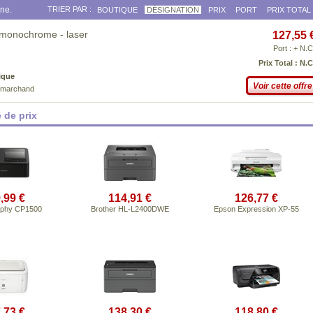
gne.
TRIER PAR :
BOUTIQUE
DÉSIGNATION
PRIX
PORT
PRIX TOTAL
 monochrome - laser
127,55 
Port : + N.C
Prix Total : N.C
ique
Voir cette offre
e marchand
 de prix
,99 €
114,91 €
126,77 €
lphy CP1500
Brother HL-L2400DWE
Epson Expression XP-55
,73 €
138,30 €
118,80 €