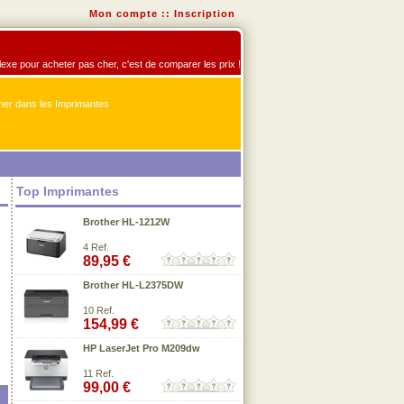
Mon compte
::
Inscription
flexe pour acheter pas cher, c'est de comparer les prix !
er dans les Imprimantes
Top Imprimantes
Brother HL-1212W
4 Ref.
89,95 €
Brother HL-L2375DW
10 Ref.
154,99 €
HP LaserJet Pro M209dw
11 Ref.
99,00 €