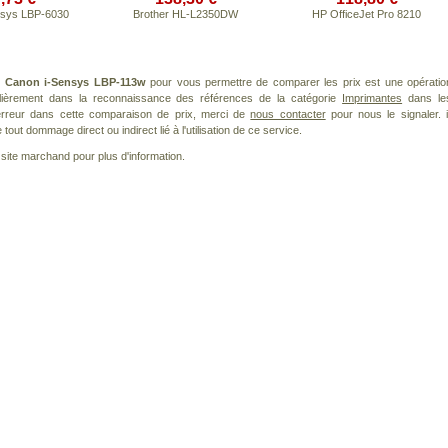
nsys LBP-6030
Brother HL-L2350DW
HP OfficeJet Pro 8210
t
Canon i-Sensys LBP-113w
pour vous permettre de comparer les prix est une opératio
ulièrement dans la reconnaissance des références de la catégorie
Imprimantes
dans le
 erreur dans cette comparaison de prix, merci de
nous contacter
pour nous le signaler. i
ut dommage direct ou indirect lié à l'utilisation de ce service.
le site marchand pour plus d'information.