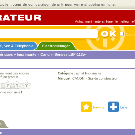
r, le moteur de comparaison de prix pour votre shopping en ligne.
Achat Imprimante en ligne : le meilleur ré
Cherch
e, Son & Téléphonie
Electroménager
ériques
»
Imprimante
» Canon i-Sensys LBP-113w
urs n'ont pas encore
Catégorie
:
achat Imprimante
té ce produit
Marque
:
CANON
»
Site du constructeur
onne mon avis !
Favoris
Liste
s
ne