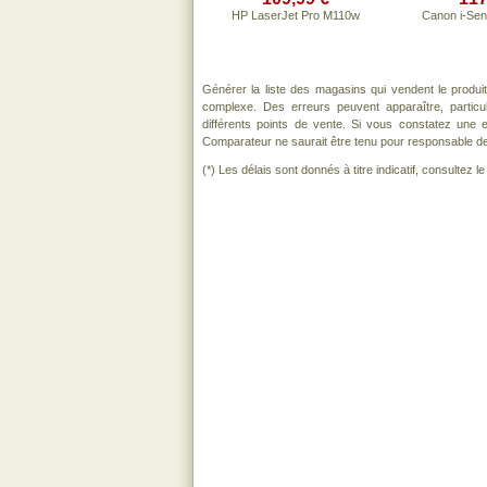
HP LaserJet Pro M110w
Canon i-Se
Générer la liste des magasins qui vendent le produi
complexe. Des erreurs peuvent apparaître, partic
différents points de vente. Si vous constatez une
Comparateur ne saurait être tenu pour responsable de to
(*) Les délais sont donnés à titre indicatif, consultez 