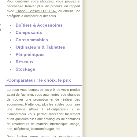
Pour continuer votre shopping, vous pouvez si
nécessaire trouver plus de produits en rapport
avec
Canon i-Sensys LBP-113w
, ou choisir une
catégorie à comparer ci-dessous
Boîtiers & Accessoires
n
s
Composants
-
Consommables
Ordinateurs & Tablettes
Périphériques
Réseaux
Stockage
i-Comparateur : le choix, le prix
Lorsque vous comparez les prix de votre produit
avant de l'acheter, vous augmentez vos chances
de trouver une promotion et de réaliser des
économies. N'attendez plus les soldes pour faire
une bonne affaire ! i-Comparateur / e-
Comparateur vous permet d'accéder facilement
et en quelques clics aux catalogues de centaines
de revendeurs de matériel informatique, image,
son, téléphonie, électroménager, etc..
Pour faciliter votre achat, la technique de