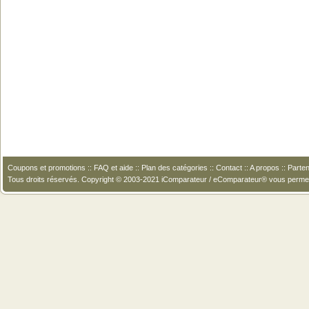
Coupons et promotions
::
FAQ et aide
::
Plan des catégories
::
Contact
::
A propos
::
Parten
Tous droits réservés. Copyright © 2003-2021 iComparateur / eComparateur® vous perme