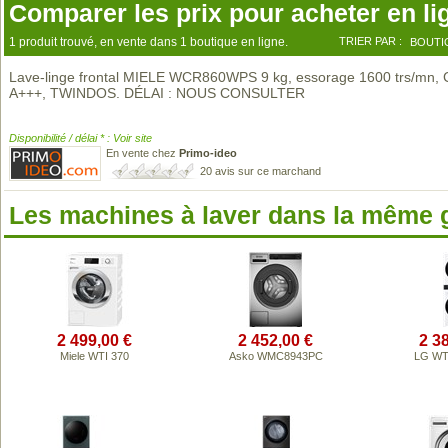
Comparer les prix pour acheter en li
1 produit trouvé, en vente dans 1 boutique en ligne.
TRIER PAR :
BOUTI
Lave-linge frontal MIELE WCR860WPS 9 kg, essorage 1600 trs/mn, 
A+++, TWINDOS. DÉLAI : NOUS CONSULTER
Disponibilité / délai * : Voir site
En vente chez
Primo-ideo
20 avis sur ce marchand
Les machines à laver dans la même
2 499,00 €
2 452,00 €
2 3
Miele WTI 370
Asko WMC8943PC
LG W