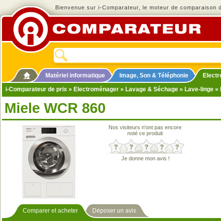
Bienvenue sur i-Comparateur, le moteur de comparaison de
Matériel informatique
Image, Son & Téléphonie
Elect
i-Comparateur de prix
»
Electroménager
»
Lavage & Séchage
»
Lave-linge
» 
Miele WCR 860
Nos visiteurs n'ont pas encore
noté ce produit
Je donne mon avis !
Comparer et acheter
Déposer un avis