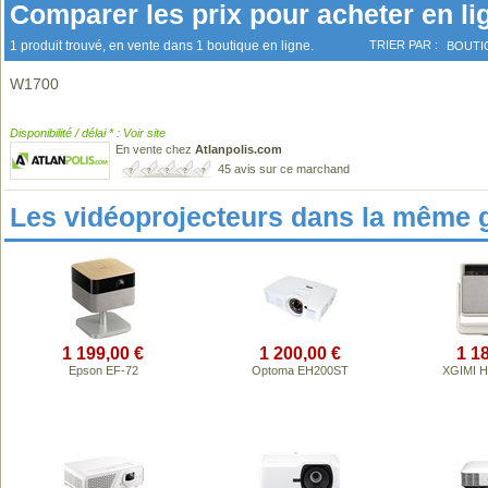
Comparer les prix pour acheter en li
1 produit trouvé, en vente dans 1 boutique en ligne.
TRIER PAR :
BOUTI
W1700
Disponibilité / délai * : Voir site
En vente chez
Atlanpolis.com
45 avis sur ce marchand
Les vidéoprojecteurs dans la même 
1 199,00 €
1 200,00 €
1 1
Epson EF-72
Optoma EH200ST
XGIMI H