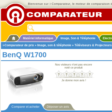
Bienvenue sur i-Comparateur, le moteur de comparaison de
Matériel informatique
Image, Son & Téléphonie
Elect
i-Comparateur de prix
»
Image, son & téléphonie
»
Téléviseurs & Projecteurs
BenQ W1700
Nos visiteurs n'ont pas encore
noté ce produit
Je donne mon avis !
Comparer et acheter
Déposer un avis