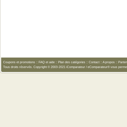
Coupons et promotions
::
FAQ et aide
::
Plan des catégories
::
Contact
::
A propos
::
Parten
Tous droits réservés. Copyright © 2003-2021 iComparateur / eComparateur® vous perme