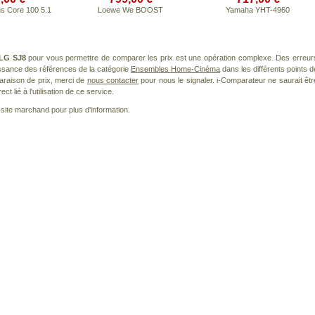
us Core 100 5.1
Loewe We BOOST
Yamaha YHT-4960
LG SJ8
pour vous permettre de comparer les prix est une opération complexe. Des erreur
issance des références de la catégorie
Ensembles Home-Cinéma
dans les différents points d
araison de prix, merci de
nous contacter
pour nous le signaler. i-Comparateur ne saurait êtr
 lié à l'utilisation de ce service.
le site marchand pour plus d'information.