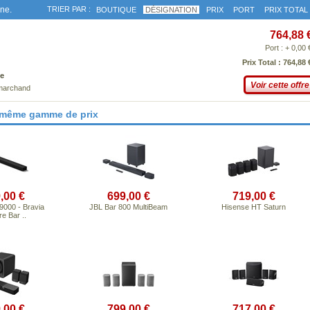
gne.
TRIER PAR :
BOUTIQUE
DÉSIGNATION
PRIX
PORT
PRIX TOTAL
764,88 
Port : + 0,00 
Prix Total : 764,88 
e
Voir cette offre
 marchand
 même gamme de prix
,00 €
699,00 €
719,00 €
000 - Bravia
JBL Bar 800 MultiBeam
Hisense HT Saturn
e Bar ..
,00 €
799,00 €
717,00 €