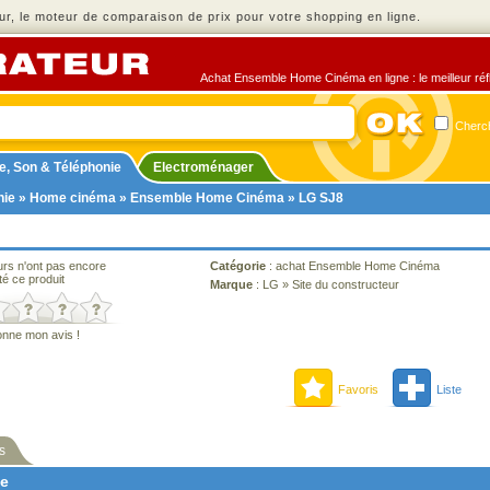
r, le moteur de comparaison de prix pour votre shopping en ligne.
Achat Ensemble Home Cinéma en ligne : le meilleur réfl
Cherch
e, Son & Téléphonie
Electroménager
nie
»
Home cinéma
»
Ensemble Home Cinéma
» LG SJ8
urs n'ont pas encore
Catégorie
:
achat Ensemble Home Cinéma
té ce produit
Marque
:
LG
»
Site du constructeur
onne mon avis !
Favoris
Liste
s
ne