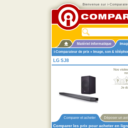
Bienvenue sur i-Comparateu
Matériel informatique
Imag
i-Comparateur de prix
»
Image, son & télépho
LG SJ8
Nos visite
no
Je d
Comparer et acheter
Déposer un avi
Comparer les prix pour acheter en lig