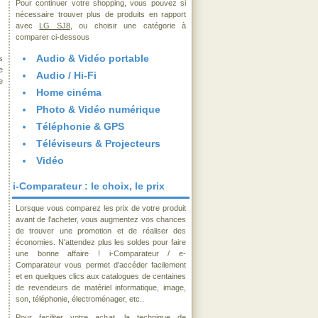
Pour continuer votre shopping, vous pouvez si
nécessaire trouver plus de produits en rapport
avec
LG SJ8
, ou choisir une catégorie à
comparer ci-dessous
Audio & Vidéo portable
s
e
Audio / Hi-Fi
e
Home cinéma
Photo & Vidéo numérique
Téléphonie & GPS
Téléviseurs & Projecteurs
Vidéo
i-Comparateur : le choix, le prix
Lorsque vous comparez les prix de votre produit
avant de l'acheter, vous augmentez vos chances
de trouver une promotion et de réaliser des
économies. N'attendez plus les soldes pour faire
une bonne affaire ! i-Comparateur / e-
Comparateur vous permet d'accéder facilement
et en quelques clics aux catalogues de centaines
de revendeurs de matériel informatique, image,
son, téléphonie, électroménager, etc..
Pour faciliter votre achat, la technique de