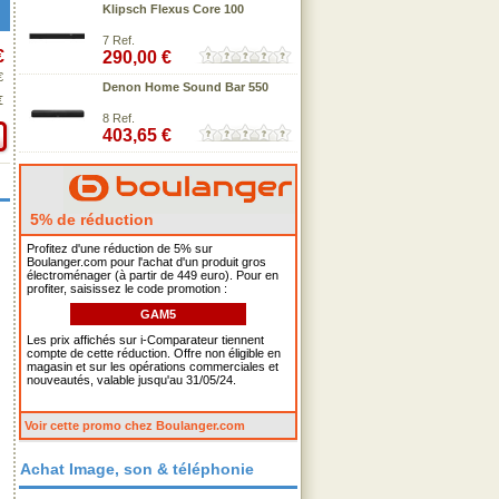
Klipsch Flexus Core 100
7 Ref.
€
290,00 €
€
Denon Home Sound Bar 550
€
8 Ref.
403,65 €
5% de réduction
Profitez d'une réduction de 5% sur
Boulanger.com pour l'achat d'un produit gros
électroménager (à partir de 449 euro). Pour en
profiter, saisissez le code promotion :
GAM5
Les prix affichés sur i-Comparateur tiennent
compte de cette réduction. Offre non éligible en
magasin et sur les opérations commerciales et
nouveautés, valable jusqu'au 31/05/24.
Voir cette promo chez Boulanger.com
Achat Image, son & téléphonie