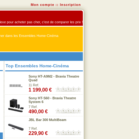
Mon compte
::
Inscription
exe pour acheter pas cher, c'est de comparer les prix !
er dans les Ensembles Home-Cinéma
Top Ensembles Home-Cinéma
Sony HT-A9M2 - Bravia Theatre
Quad
11 Ref.
1 199,00 €
Sony HT-S60 - Bravia Theatre
System 6
7 Ref.
490,00 €
JBL Bar 300 MultiBeam
7 Ref.
229,90 €