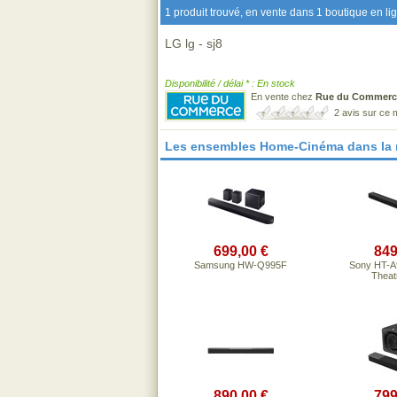
1 produit trouvé, en vente dans 1 boutique en li
LG lg - sj8
Disponibilité / délai * : En stock
En vente chez
Rue du Commerc
2 avis sur ce
Les ensembles Home-Cinéma dans la
699,00 €
849
Samsung HW-Q995F
Sony HT-A9
Theatr
890,00 €
799