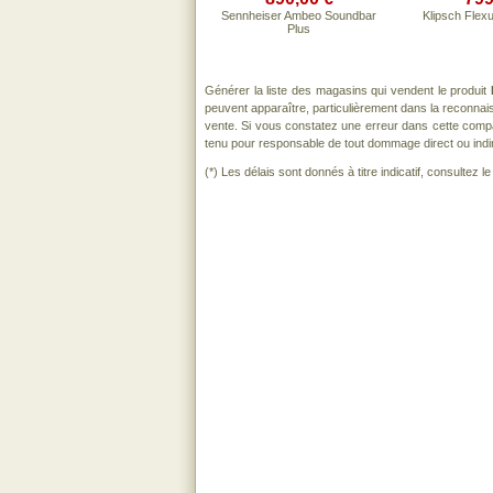
Sennheiser Ambeo Soundbar
Klipsch Flex
Plus
Générer la liste des magasins qui vendent le produit
peuvent apparaître, particulièrement dans la reconna
vente. Si vous constatez une erreur dans cette comp
tenu pour responsable de tout dommage direct ou indirect
(*) Les délais sont donnés à titre indicatif, consultez 