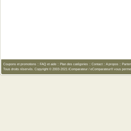
Coupons et promotions
::
FAQ et aide
::
Plan des catégories
::
Contact
::
A propos
::
Parten
Tous droits réservés. Copyright © 2003-2021 iComparateur / eComparateur® vous perme