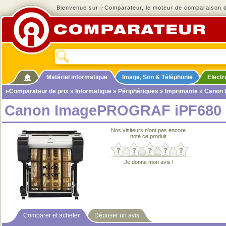
Bienvenue sur i-Comparateur, le moteur de comparaison de
Matériel informatique
Image, Son & Téléphonie
Elect
i-Comparateur de prix
»
Informatique
»
Périphériques
»
Imprimante
» Canon
Canon ImagePROGRAF iPF680
Nos visiteurs n'ont pas encore
noté ce produit
Je donne mon avis !
Comparer et acheter
Déposer un avis