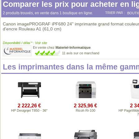
Comparer les prix pour acheter en li
2 produits trouvés, en vente dans 1 boutique en ligne.
TRIER PAR :
BOUTI
Canon imagePROGRAF iPF680 24" imprimante grand format couleur 
d'encre Rouleau A1 (61,0 cm)
Disponibilité / délai * : Voir site
En vente chez
Materiel-Informatique
11 avis sur ce marchand
Les imprimantes dans la même gamm
2 222,26 €
2 325,96 €
2 3
HP Designjet T850 - 36"
Ricoh Ri-100
HP PageWide 
7